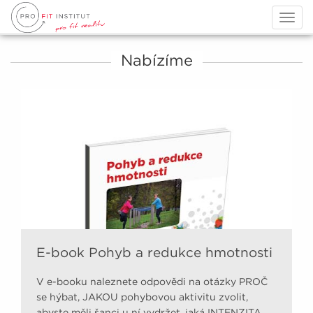
Togg
navig
Nabízíme
E-book Pohyb a redukce hmotnosti
V e-booku naleznete odpovědi na otázky PROČ
se hýbat, JAKOU pohybovou aktivitu zvolit,
abyste měli šanci u ní vydržet, jaká INTENZITA