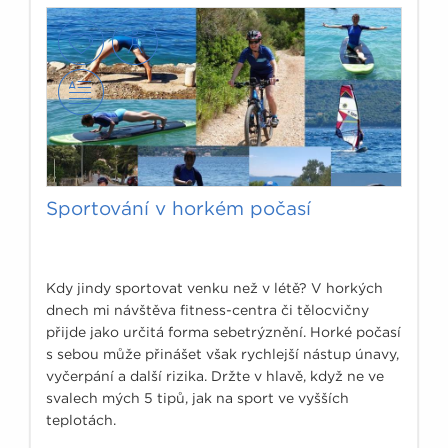
Sportování v horkém počasí
Kdy jindy sportovat venku než v létě? V horkých
dnech mi návštěva fitness-centra či tělocvičny
přijde jako určitá forma sebetrýznění. Horké počasí
s sebou může přinášet však rychlejší nástup únavy,
vyčerpání a další rizika. Držte v hlavě, když ne ve
svalech mých 5 tipů, jak na sport ve vyšších
teplotách.