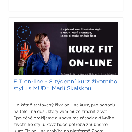
FIT on-line - 8 týdenní kurz životního
stylu s MUDr. Marií Skalskou
Unikátně sestavený živý on-line kurz, pro pohodu
na těle i na duši, který vám může změnit život.
Společně prožijeme a upevníme zásady aktivního
životního stylu, když bude potřeba zhubneme.
Kurz Fit on-line probíhá na platformě Zoom.