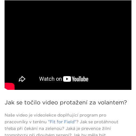
Jak se točilo video protažení za volantem?
Naše video je videolekce doplňující program pro
pracovníky v terénu
"Fit for Field"
? Jak se protáhnout
třeba při čekání na zelenou? Jaká je prevence žilní
tromobozy při dlouhém sezení? Jak by měla být