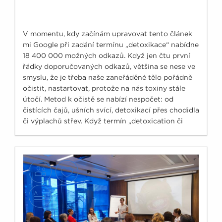
V momentu, kdy začínám upravovat tento článek
mi Google při zadání termínu „detoxikace“ nabídne
18 400 000 možných odkazů. Když jen čtu první
řádky doporučovaných odkazů, většina se nese ve
smyslu, že je třeba naše zaneřáděné tělo pořádně
očistit, nastartovat, protože na nás toxiny stále
útočí. Metod k očistě se nabízí nespočet: od
čistících čajů, ušních svící, detoxikací přes chodidla
či výplachů střev. Když termín „detoxication či
detoxicifation“ zadám do odborné medicínské
databáze PubMed, www.ncbi.nlm.nih.gov, ukáže se
počet článku, který se doslova vejde na prsty obou
rukou, tedy přesně 10 odborných článků.