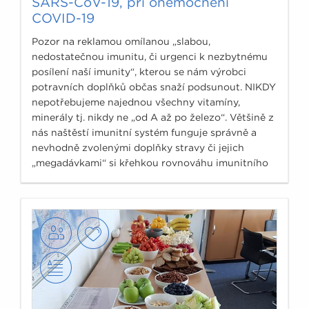
SARS-CoV-19, při onemocnění
COVID-19
Pozor na reklamou omílanou „slabou,
nedostatečnou imunitu, či urgenci k nezbytnému
posílení naší imunity“, kterou se nám výrobci
potravních doplňků občas snaží podsunout. NIKDY
nepotřebujeme najednou všechny vitamíny,
minerály tj. nikdy ne „od A až po železo“. Většině z
nás naštěstí imunitní systém funguje správně a
nevhodně zvolenými doplňky stravy či jejich
„megadávkami“ si křehkou rovnováhu imunitního
systému můžeme poškodit.