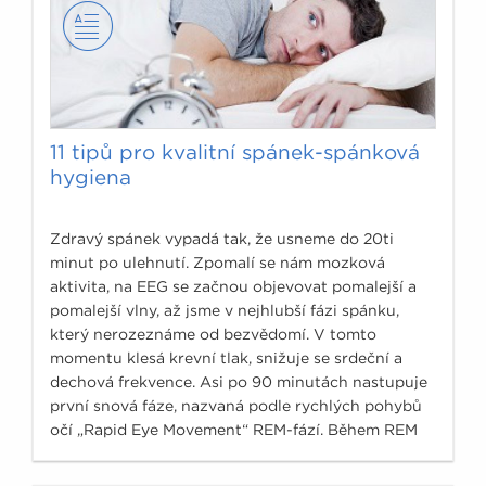
11 tipů pro kvalitní spánek-spánková
hygiena
Zdravý spánek vypadá tak, že usneme do 20ti
minut po ulehnutí. Zpomalí se nám mozková
aktivita, na EEG se začnou objevovat pomalejší a
pomalejší vlny, až jsme v nejhlubší fázi spánku,
který nerozeznáme od bezvědomí. V tomto
momentu klesá krevní tlak, snižuje se srdeční a
dechová frekvence. Asi po 90 minutách nastupuje
první snová fáze, nazvaná podle rychlých pohybů
očí „Rapid Eye Movement“ REM-fází. Během REM
fáze dochází k bouřlivé reakci, zrychluje se dech i
tep, stoupá krevní tlak, je však stále zachována