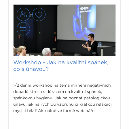
nenarušitelnost spánku.
Workshop - Jak na kvalitní spánek,
co s únavou?
1/2 denní workshop na téma mírnění negativních
dopadů stresu s důrazem na kvalitní spánek,
spánkovou hygienu. Jak na poznat patologickou
únavu, jak na rychlou vzpruhu či krátkou relaxaci
mysli i těla? Aktuálně ve formě webináře.