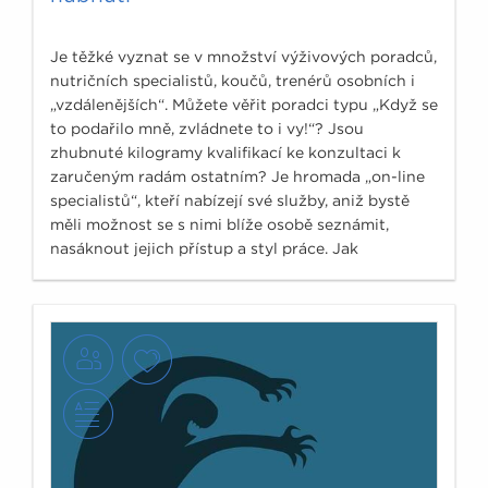
Je těžké vyznat se v množství výživových poradců,
nutričních specialistů, koučů, trenérů osobních i
„vzdálenějších“. Můžete věřit poradci typu „Když se
to podařilo mně, zvládnete to i vy!“? Jsou
zhubnuté kilogramy kvalifikací ke konzultaci k
zaručeným radám ostatním? Je hromada „on-line
specialistů“, kteří nabízejí své služby, aniž bystě
měli možnost se s nimi blíže osobě seznámit,
nasáknout jejich přístup a styl práce. Jak
nenaletět?