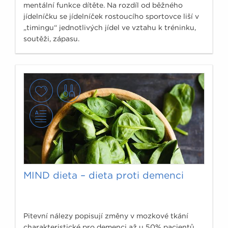
mentální funkce dítěte. Na rozdíl od běžného
jídelníčku se jídelníček rostoucího sportovce liší v
„timingu“ jednotlivých jídel ve vztahu k tréninku,
soutěži, zápasu.
MIND dieta – dieta proti demenci
Pitevní nálezy popisují změny v mozkové tkání
charakteristické pro demenci až u 50% pacientů