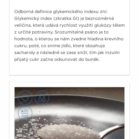
Odborná definice glykemického indexu zní:
Glykemický index (zkratka GI) je bezrozměrná
veličina, která udává rychlost využití glukózy tělem
z určité potraviny. Srozumitelně psáno je to
hodnota, o kterou se nám zvedne hladina krevního
cukru, poté, co sníme jídlo, které obsahuje
sacharidy a následně se zase sníží, tím jak inzulín
přijatý cukr začne odsunovat do buněk.