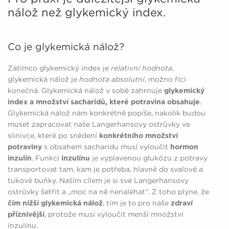
nálož než glykemický index.
Co je glykemická nálož?
Zatímco glykemický index je
relativní hodnota
,
glykemická nálož je
hodnota absolutní
, možno říci
konečná. Glykemická nálož v sobě zahrnuje
glykemický
index a množství sacharidů, které potravina obsahuje
.
Glykemická nálož nám konkrétně popíše, nakolik budou
muset zapracovat naše Langerhansovy ostrůvky ve
slinivce, které po snědení
konkrétního množství
potraviny
s obsahem sacharidu musí vyloučit
hormon
inzulín
. Funkcí
inzulínu
je vyplavenou glukózu z potravy
transportovat tam, kam je potřeba, hlavně do svalové a
tukové buňky. Naším cílem je si své Langerhansovy
ostrůvky šetřit a „moc na ně nenaléhat“. Z toho plyne, že
čím nižší glykemická nálož
, tím je to pro naše
zdraví
příznivější
, protože musí vyloučit menší množství
inzulínu.