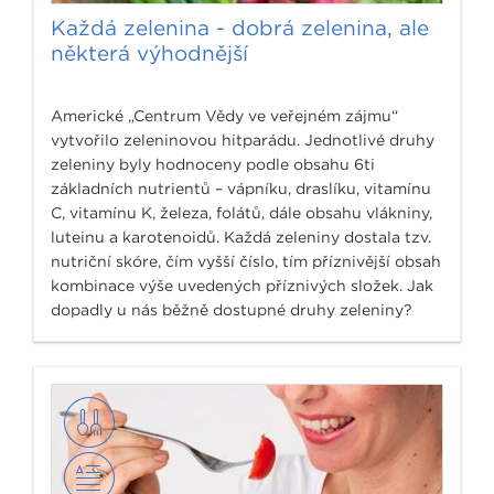
Každá zelenina - dobrá zelenina, ale
některá výhodnější
Americké „Centrum Vědy ve veřejném zájmu“
vytvořilo zeleninovou hitparádu. Jednotlivé druhy
zeleniny byly hodnoceny podle obsahu 6ti
základních nutrientů – vápníku, draslíku, vitamínu
C, vitamínu K, železa, folátů, dále obsahu vlákniny,
luteinu a karotenoidů. Každá zeleniny dostala tzv.
nutriční skóre, čím vyšší číslo, tím příznivější obsah
kombinace výše uvedených příznivých složek. Jak
dopadly u nás běžně dostupné druhy zeleniny?