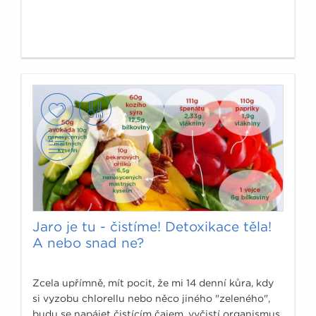
Jaro je tu - čistíme! Detoxikace těla!
A nebo snad ne?
Zcela upřímně, mít pocit, že mi 14 denní kůra, kdy
si vyzobu chlorellu nebo něco jiného "zeleného",
budu se napájet čistícím čajem, vyčistí organismus