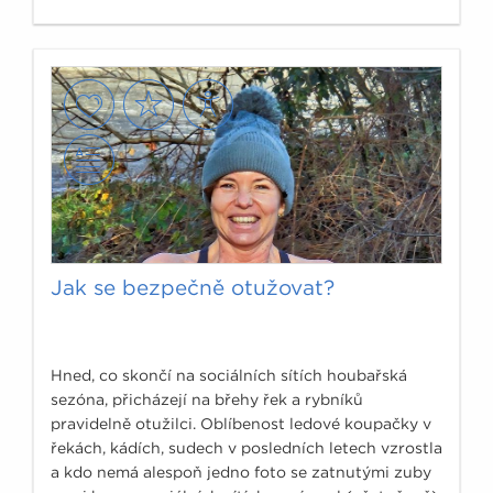
i jako surovina pro stále oblíbenější mléčné
výrobky. Legislativně je získávání a zpracování
mléka vymezeno po stránce zdravotní
nezávadnosti nařízeními EU v rámci tzv.
hygienického balíčku (zejména Nařízení č.
852/2004 a 853/2004) a také dalšími i národními
předpisy, které řeší rozdělení mléčných výrobků na
druhy, skupiny, případně podskupiny a jejich
označování (vyhláška č. 77/2003 Sb. ve znění její
poslední novely č. 336/2013 Sb.).
Jak se bezpečně otužovat?
Hned, co skončí na sociálních sítích houbařská
sezóna, přicházejí na břehy řek a rybníků
pravidelně otužilci. Oblíbenost ledové koupačky v
řekách, kádích, sudech v posledních letech vzrostla
a kdo nemá alespoň jedno foto se zatnutými zuby