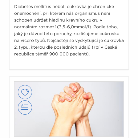
Diabetes mellitus neboli cukrovka je chronické
onemocnění, při kterém náš organismus není
schopen udržet hladinu krevního cukru v
normálním rozmezí (3,5-6,0mmol/l). Podle toho,
jaký je důvod této poruchy, rozlišujeme cukrovku
na vícero typů. Nejčastěji se vyskytující je cukrovka
2. typu, kterou dle posledních údajů trpí v České
republice téměř 900 000 pacientů.