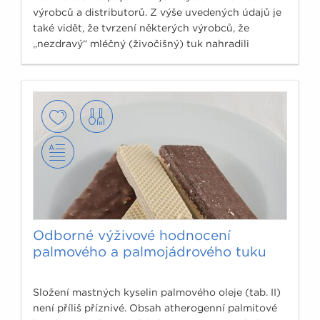
výrobců a distributorů. Z výše uvedených údajů je
také vidět, že tvrzení některých výrobců, že
„nezdravý“ mléčný (živočišný) tuk nahradili
„zdravějším“ rostlinným tukem je zcela zcestné a
vůbec nerespektuje složení a fyziologické
působení kokosového tuku. Stejně tak jde mimo
realitu i doporučení používat kokosový tuk (z
důvodu jeho přirozeně vysoké oxidační stability)
pro smažení.
Odborné výživové hodnocení
palmového a palmojádrového tuku
Složení mastných kyselin palmového oleje (tab. II)
není příliš příznivé. Obsah atherogenní palmitové