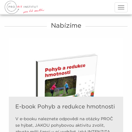
Togg
navig
Nabízíme
E-book Pohyb a redukce hmotnosti
V e-booku naleznete odpovědi na otázky PROČ
se hýbat, JAKOU pohybovou aktivitu zvolit,
abyste měli šanci u ní vydržet, jaká INTENZITA