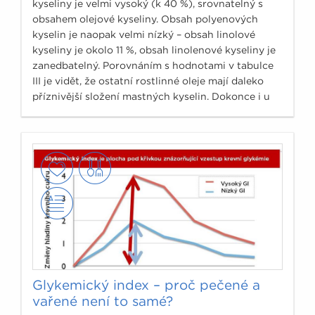
kyseliny je velmi vysoký (k 40 %), srovnatelný s
obsahem olejové kyseliny. Obsah polyenových
kyselin je naopak velmi nízký – obsah linolové
kyseliny je okolo 11 %, obsah linolenové kyseliny je
zanedbatelný. Porovnáním s hodnotami v tabulce
III je vidět, že ostatní rostlinné oleje mají daleko
příznivější složení mastných kyselin. Dokonce i u
vepřového sádla je složení mastných kyselin
srovnatelné – samozřejmě, na rozdíl od palmového
oleje je sádlo významným zdrojem cholesterolu.
Glykemický index – proč pečené a
vařené není to samé?