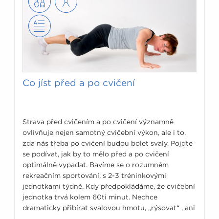
Co jíst před a po cvičení
Strava před cvičením a po cvičení významně
ovlivňuje nejen samotný cvičební výkon, ale i to,
zda nás třeba po cvičení budou bolet svaly. Pojďte
se podívat, jak by to mělo před a po cvičení
optimálně vypadat. Bavíme se o rozumném
rekreačním sportování, s 2-3 tréninkovými
jednotkami týdně. Kdy předpokládáme, že cvičební
jednotka trvá kolem 60ti minut. Nechce
dramaticky přibírat svalovou hmotu, „rýsovat“ , ani
neutočíme na své osobní rekordy.