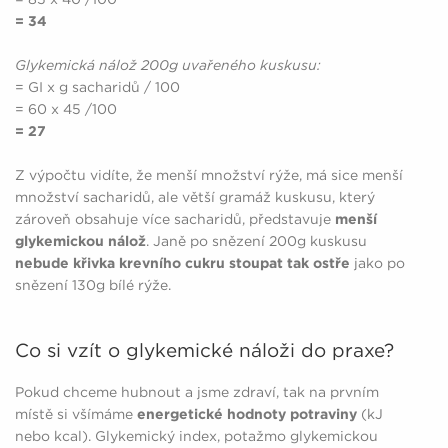
= 34
Glykemická nálož 200g uvařeného kuskusu:
= GI x g sacharidů / 100
= 60 x 45 /100
= 27
Z výpočtu vidíte, že menší množství rýže, má sice menší
množství sacharidů, ale větší gramáž kuskusu, který
zároveň obsahuje více sacharidů, představuje
menší
glykemickou nálož
. Janě po snězení 200g kuskusu
nebude křivka krevního cukru stoupat tak ostře
jako po
snězení 130g bílé rýže.
Co si vzít o glykemické náloži do praxe?
Pokud chceme hubnout a jsme zdraví, tak na prvním
místě si všímáme
energetické hodnoty potraviny
(kJ
nebo kcal). Glykemický index, potažmo glykemickou