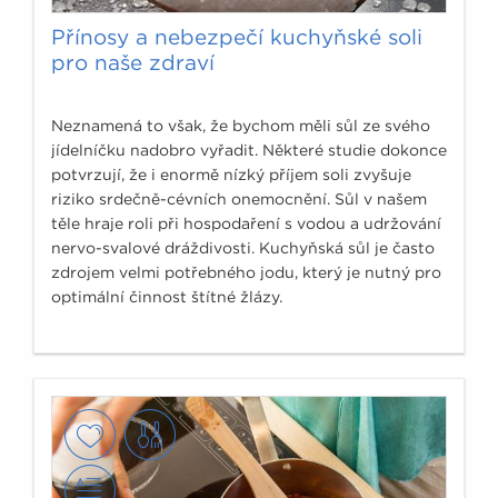
Přínosy a nebezpečí kuchyňské soli
pro naše zdraví
Neznamená to však, že bychom měli sůl ze svého
jídelníčku nadobro vyřadit. Některé studie dokonce
potvrzují, že i enormě nízký příjem soli zvyšuje
riziko srdečně-cévních onemocnění. Sůl v našem
těle hraje roli při hospodaření s vodou a udržování
nervo-svalové dráždivosti. Kuchyňská sůl je často
zdrojem velmi potřebného jodu, který je nutný pro
optimální činnost štítné žlázy.