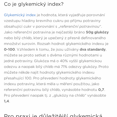
Co je glykemický index?
Glykemický index
je hodnota, která vyjadřuje porovnání
vzestupu hladiny krevního cukru po příjmu potraviny
obsahující cukr v porovnání s „
referenční potravinou
“.
Jako referenční potravina je nejčastěji bráno
50g glukózy
nebo bílý chléb, který je upečený z přesně definovaného
množství surovin. Rozsah hodnot glykemického indexu je
0-100
. Vzhledem k tomu, že jsou užívány
dva standardy
,
můžete se proto setkat s dvěma různými hodnotami u
jedné potraviny. Glukóza má o 40% vyšší glykemickou
odezvu a naopak bílý chléb má 71% odezvy glukózy. Proto
můžete někde najít hodnoty glykemického indexu
přesahující 100. Pro převedení hodnoty glykemického
indexu potraviny, která měla u měření použitou, jako
referenční potravinu bílý chléb, vynásobte hodnotu
0,7
.
Pro převedení naopak tj. z „glukózy na chléb“ vynásobte
1,4
.
Pro praxi je důležitější glykemická