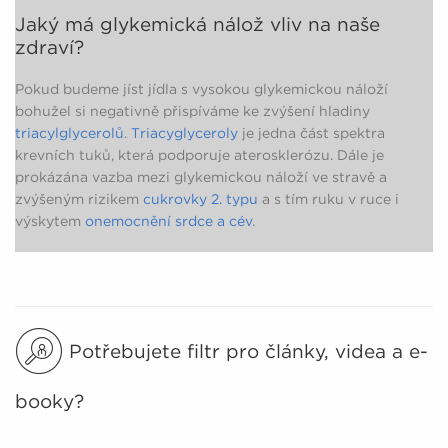
Jaký má glykemická nálož vliv na naše
zdraví?
Pokud budeme jíst jídla s vysokou glykemickou náloží
bohužel si negativně přispíváme ke zvýšení hladiny
triacylglycerolů
.
Triacyglyceroly
je jedna část spektra
krevních tuků, která podporuje aterosklerózu. Dále je
prokázána vazba mezi glykemickou náloží ve stravě a
zvýšeným rizikem
cukrovky 2. typu
a s tím ruku v ruce i
výskytem
onemocnění srdce a cév
.
Potřebujete filtr pro články, videa a e-
booky?