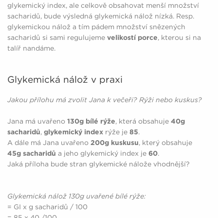
glykemický index, ale celkově obsahovat menší množství
sacharidů, bude výsledná glykemická nálož nízká. Resp.
glykemickou nálož a tím pádem množství snězených
sacharidů si sami regulujeme
velikostí porce
, kterou si na
talíř nandáme.
Glykemická nálož v praxi
Jakou přílohu má zvolit Jana k večeři? Rýži nebo kuskus?
Jana má uvařeno
130g bílé rýže
, která obsahuje
40g
sacharidů
,
glykemický index
rýže je
85
.
A dále má Jana uvařeno
200g kuskusu
, který obsahuje
45g sacharidů
a jeho glykemický index je
60
.
Jaká příloha bude stran glykemické nálože vhodnější?
Glykemická nálož 130g uvařené bílé rýže:
= GI x g sacharidů / 100
= 85 x 40 /100