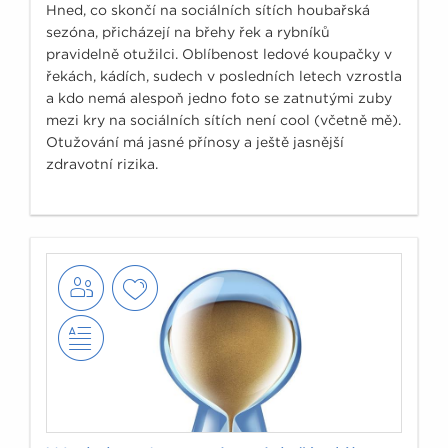
Hned, co skončí na sociálních sítích houbařská
sezóna, přicházejí na břehy řek a rybníků
pravidelně otužilci. Oblíbenost ledové koupačky v
řekách, kádích, sudech v posledních letech vzrostla
a kdo nemá alespoň jedno foto se zatnutými zuby
mezi kry na sociálních sítích není cool (včetně mě).
Otužování má jasné přínosy a ještě jasnější
zdravotní rizika.