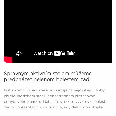
Správným aktivním stojem můžeme
předcházet nejenom bolestem zad.
Instruktážní video, které poukazuje na nejčastější chyby
při dlouhodobém stání, jednostranném přetěžování
pohybového aparátu. Nabízí tipy, jak se vyvarovat bolestí
zad při prezentacích, v situacích, kdy delší dobu stojíte.