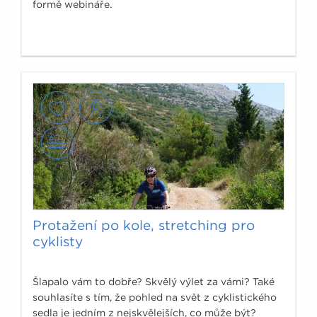
formě webináře.
Protažení po kole, stretching pro
cyklisty
Šlapalo vám to dobře? Skvělý výlet za vámi? Také
souhlasíte s tím, že pohled na svět z cyklistického
sedla je jedním z nejskvělejších, co může být?