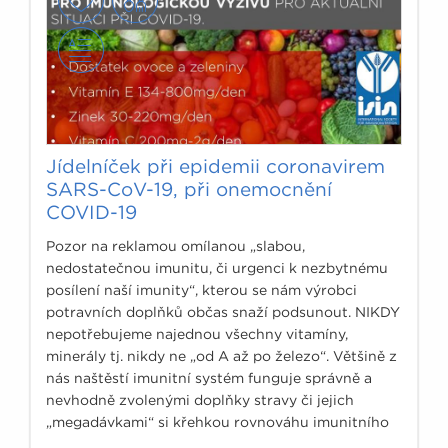
Jídelníček při epidemii coronavirem
SARS-CoV-19, při onemocnění
COVID-19
Pozor na reklamou omílanou „slabou,
nedostatečnou imunitu, či urgenci k nezbytnému
posílení naší imunity“, kterou se nám výrobci
potravních doplňků občas snaží podsunout. NIKDY
nepotřebujeme najednou všechny vitamíny,
minerály tj. nikdy ne „od A až po železo“. Většině z
nás naštěstí imunitní systém funguje správně a
nevhodně zvolenými doplňky stravy či jejich
„megadávkami“ si křehkou rovnováhu imunitního
systému můžeme poškodit.