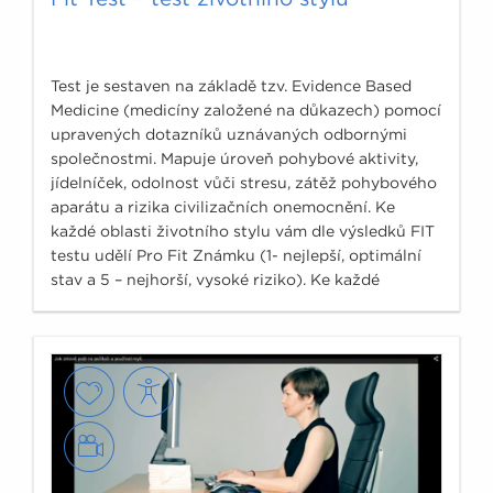
Test je sestaven na základě tzv. Evidence Based
Medicine (medicíny založené na důkazech) pomocí
upravených dotazníků uznávaných odbornými
společnostmi. Mapuje úroveň pohybové aktivity,
jídelníček, odolnost vůči stresu, zátěž pohybového
aparátu a rizika civilizačních onemocnění. Ke
každé oblasti životního stylu vám dle výsledků FIT
testu udělí Pro Fit Známku (1- nejlepší, optimální
stav a 5 – nejhorší, vysoké riziko). Ke každé
známce je navíc doplněn podrobnější komentář a
osvědčené tipy, co by vám v dané oblasti mohlo
pomoci.