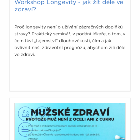
Workshop Longevity - jak žít déle ve
zdraví?
Proč longevity není o užívání zázračných doplňků
stravy? Praktický seminář, v podání lékaře, o tom, v
čem tkví „tajemství“ dlouhověkosti, čím a jak
ovlivnit naši zdravotní prognózu, abychom žili déle
ve zdraví.