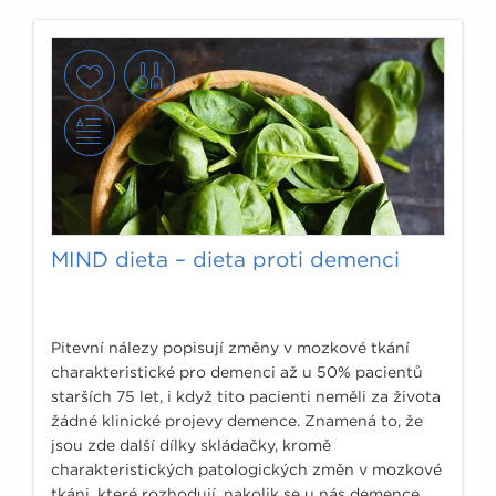
MIND dieta – dieta proti demenci
Pitevní nálezy popisují změny v mozkové tkání
charakteristické pro demenci až u 50% pacientů
starších 75 let, i když tito pacienti neměli za života
žádné klinické projevy demence. Znamená to, že
jsou zde další dílky skládačky, kromě
charakteristických patologických změn v mozkové
tkáni, které rozhodují, nakolik se u nás demence