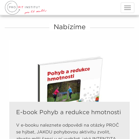
Togg
navig
Nabízíme
E-book Pohyb a redukce hmotnosti
V e-booku naleznete odpovědi na otázky PROČ
se hýbat, JAKOU pohybovou aktivitu zvolit,
abyste měli šanci u ní vydržet, jaká INTENZITA