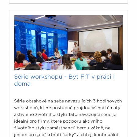
detoxicifation“ zadám do odborné medicínské
databáze PubMed, www.ncbi.nlm.nih.gov, ukáže se
počet článku, který se doslova vejde na prsty obou
rukou, tedy přesně 10 odborných článků.
Série workshopů - Být FIT v práci i
doma
Série obsahově na sebe navazujících 3 hodinových
workshopů, které postupně projdou všemi tématy
aktivního životního stylu Tato navazující série je
ideální pro firmy, které podporu aktivního
životního stylu zaměstnanců berou vážně, ne
jenom pro „odškrtnutí čárky“ a chtějí kontinuální