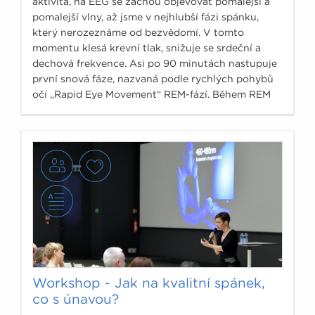
aktivita, na EEG se začnou objevovat pomalejší a
pomalejší vlny, až jsme v nejhlubší fázi spánku,
který nerozeznáme od bezvědomí. V tomto
momentu klesá krevní tlak, snižuje se srdeční a
dechová frekvence. Asi po 90 minutách nastupuje
první snová fáze, nazvaná podle rychlých pohybů
očí „Rapid Eye Movement“ REM-fází. Během REM
fáze dochází k bouřlivé reakci, zrychluje se dech i
tep, stoupá krevní tlak, je však stále zachována
nenarušitelnost spánku.
Workshop - Jak na kvalitní spánek,
co s únavou?