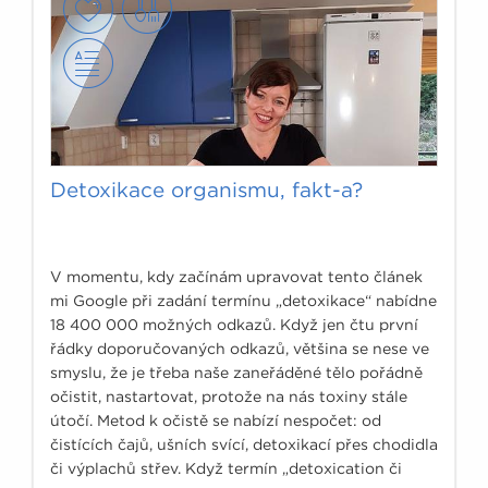
Detoxikace organismu, fakt-a?
V momentu, kdy začínám upravovat tento článek
mi Google při zadání termínu „detoxikace“ nabídne
18 400 000 možných odkazů. Když jen čtu první
řádky doporučovaných odkazů, většina se nese ve
smyslu, že je třeba naše zaneřáděné tělo pořádně
očistit, nastartovat, protože na nás toxiny stále
útočí. Metod k očistě se nabízí nespočet: od
čistících čajů, ušních svící, detoxikací přes chodidla
či výplachů střev. Když termín „detoxication či