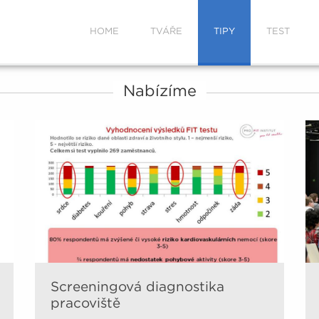
HOME
TVÁŘE
TIPY
TEST
Nabízíme
Screeningová diagnostika
pracoviště