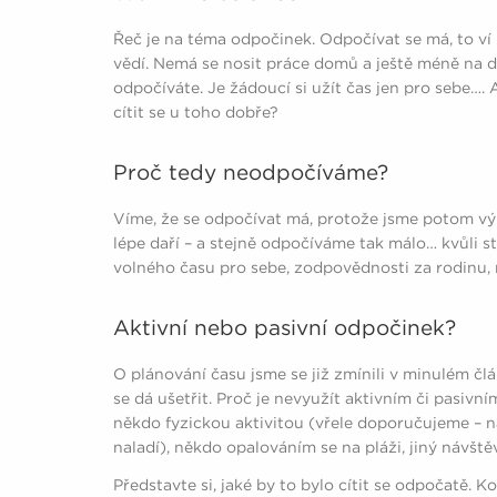
Řeč je na téma odpočinek. Odpočívat se má, to ví 
vědí. Nemá se nosit práce domů a ještě méně na d
odpočíváte. Je žádoucí si užít čas jen pro sebe…. A
cítit se u toho dobře?
Proč tedy neodpočíváme?
Víme, že se odpočívat má, protože jsme potom výk
lépe daří – a stejně odpočíváme tak málo… kvůli 
volného času pro sebe, zodpovědnosti za rodinu, 
Aktivní nebo pasivní odpočinek?
O plánování času jsme se již zmínili v minulém čl
se dá ušetřit. Proč je nevyužít aktivním či pasivn
někdo fyzickou aktivitou (vřele doporučujeme – 
naladí), někdo opalováním se na pláži, jiný návště
Představte si, jaké by to bylo cítit se odpočatě. K