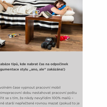
zlepšení životního stylu.
abáze tipů, kde nabrat čas na odpočinek
gumentace stylu „ano, ale“ zakázána!)
volném čase vypnout pracovní mobil
imopracovní dobu nestahovat pracovní poštu
řit se s tím, že nikdy nevyřídím 100% mailů –
dně starší nepřečtené rovnou mazat (pokud to je