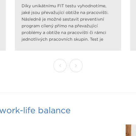
Díky unikátnímu FIT testu vyhodnotíme,
jaké jsou převažující obtíže na pracovišti.
Následně je možné sestavit preventivní
program cílený přímo na převažující
problémy a obtíže na pracovišti či rámci
jednotlivých pracovních skupin. Test je
sestaven na základě tzv. Evidence Based
Medicine (medicíny založené na důkazech)
pomocí upravených dotazníků uznávaných
odbornými společnostmi. Mapuje úroveň
pohybové aktivity, jídelníček, odolnost vůči
stresu, zátěž pohybového aparátu a rizika
civilizačních onemocnění.
work-life balance