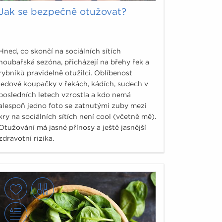
Jak se bezpečně otužovat?
Hned, co skončí na sociálních sítích
houbařská sezóna, přicházejí na břehy řek a
rybníků pravidelně otužilci. Oblíbenost
ledové koupačky v řekách, kádích, sudech v
posledních letech vzrostla a kdo nemá
alespoň jedno foto se zatnutými zuby mezi
kry na sociálních sítích není cool (včetně mě).
Otužování má jasné přínosy a ještě jasnější
zdravotní rizika.