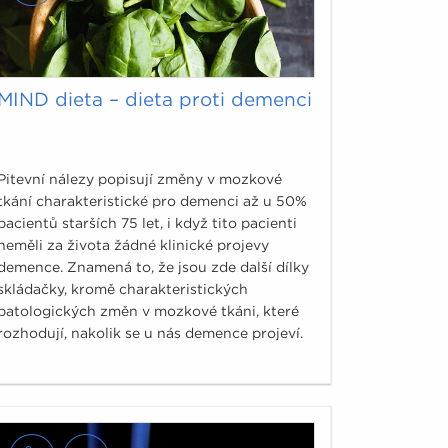
MIND dieta – dieta proti demenci
Pitevní nálezy popisují změny v mozkové
tkání charakteristické pro demenci až u 50%
pacientů starších 75 let, i když tito pacienti
neměli za života žádné klinické projevy
demence. Znamená to, že jsou zde další dílky
skládačky, kromě charakteristických
patologických změn v mozkové tkáni, které
rozhodují, nakolik se u nás demence projeví.