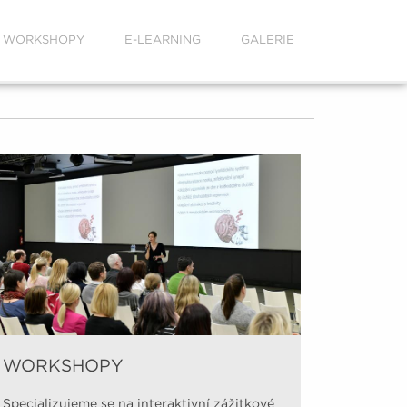
WORKSHOPY
E-LEARNING
GALERIE
WORKSHOPY
Video 
Specializujeme se na interaktivní zážitkové
Na našem