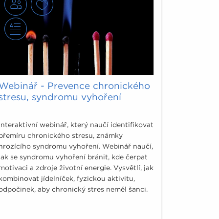
Webinář - Prevence chronického
stresu, syndromu vyhoření
Interaktivní webinář, který naučí identifikovat
přemíru chronického stresu, známky
hrozícího syndromu vyhoření. Webinář naučí,
jak se syndromu vyhoření bránit, kde čerpat
motivaci a zdroje životní energie. Vysvětlí, jak
kombinovat jídelníček, fyzickou aktivitu,
odpočinek, aby chronický stres neměl šanci.