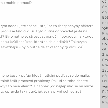
důl
tomu mohlo pomoci?
Smí
obj
Běž
odp
terým oddalujete spánek, stojí za to (bezpochyby některé
výk
y pro vaše tělo či duši. Bylo nutné odpovědět ještě na
Při
est? Bylo nutné se stresovat pondělní poradou, na kterou
zby
lenou kvůli schůzce, která se dala odložit? Takových
Co 
závažnější – bylo nutné dělat všechny ty věci, kvůli
cít
Zho
Pra
Pra
Zav
olného času – pořád hlodá nutkání podívat se do mailu,
očí
ntálně řešit pracovní problémy. Pokud se toho chcete
Do 
, když to neudělám?“ a naopak „co nejlepšího se mi může
věn
 to opravdu tak nutné, jak se na první pohled zdá.
Pož
mys
Při