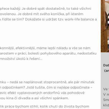
přece každý. Je dobré spát dostatečně, to také všichni
ovolenou. Je dobré mít svého koníčka, při kterém
 řídíte se tím? Dokážete si udržet tzv. work-life balance a
onnější, efektivnější, máme lepší náladu a vše se nám
starostem v práci, bolesti pohybového aparátu, nedostatku
množství úkolů k řešení…
Dat
(ar
ánku – nedá se naplánovat stoprocentně, ale pár minutek
ím odpočinkem? Jistě tušíte, čím si nejlépe odpočinete –
Ve 
navíc efekt vyplavovaných endorfinů vás pohodově
V m
vou kina či divadla a asi všichni spánkem.
Smí
kli
olik práce bychom stihli, kolik chuti do života bychom