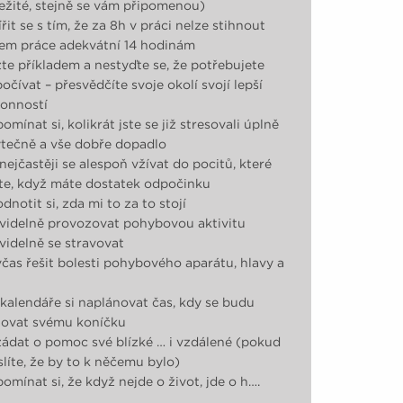
ežité, stejně se vám připomenou)
řit se s tím, že za 8h v práci nelze stihnout
em práce adekvátní 14 hodinám
te příkladem a nestyďte se, že potřebujete
očívat – přesvědčíte svoje okolí svojí lepší
onností
pomínat si, kolikrát jste se již stresovali úplně
tečně a vše dobře dopadlo
nejčastěji se alespoň vžívat do pocitů, které
íte, když máte dostatek odpočinku
dnotit si, zda mi to za to stojí
videlně provozovat pohybovou aktivitu
videlně se stravovat
čas řešit bolesti pohybového aparátu, hlavy a
kalendáře si naplánovat čas, kdy se budu
ovat svému koníčku
ádat o pomoc své blízké … i vzdálené (pokud
líte, že by to k něčemu bylo)
pomínat si, že když nejde o život, jde o h….