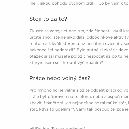
měli, jakou pohodu bychom cítili… Co by vám k 
Stojí to za to?
Zkuste se zamyslet nad tím, zda činnosti, kvůli k
určitě ano), stejně jako další odpočinkové aktivit
tento mail, kvůli kterému už nestihnu cvičení v š
nakonec šéf nedorazil? Bylo nutné si zkrátit dovo
otázek si asi můžete položit nespočet až po tu nej
kterým jsem se zhroutil vyčerpáním?
Práce nebo volný čas?
Pro mnoho lidí je velmi složité oddělit práci od v
stále být připraven na telefonu, nebo alespoň me
zbavit, řekněte si „co nejhoršího se mi může stát
stát, když to udělám?“. Sami tak posoudíte, zda je
MUDr. Ing. Tereza Hodycová