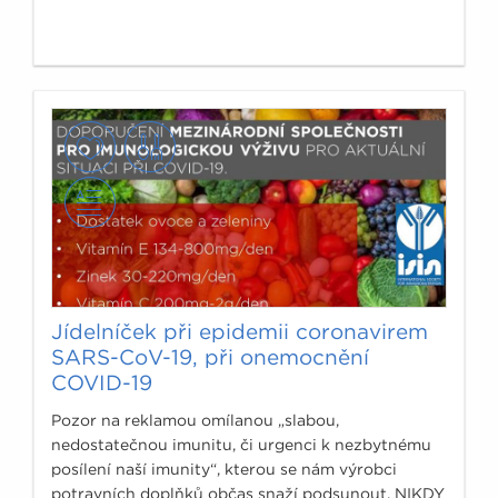
Jídelníček při epidemii coronavirem
SARS-CoV-19, při onemocnění
COVID-19
Pozor na reklamou omílanou „slabou,
nedostatečnou imunitu, či urgenci k nezbytnému
posílení naší imunity“, kterou se nám výrobci
potravních doplňků občas snaží podsunout. NIKDY