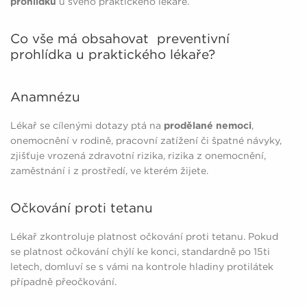
prohlídku
u svého praktického lékaře.
Co vše má obsahovat preventivní
prohlídka u praktického lékaře?
Anamnézu
Lékař se cílenými dotazy ptá na
prodělané nemoci
,
onemocnění v rodině, pracovní zatížení či špatné návyky,
zjišťuje vrozená zdravotní rizika, rizika z onemocnění,
zaměstnání i z prostředí, ve kterém žijete.
Očkování proti tetanu
Lékař zkontroluje platnost očkování proti tetanu. Pokud
se platnost očkování chýlí ke konci, standardně po 15ti
letech, domluví se s vámi na kontrole hladiny protilátek
případně přeočkování.