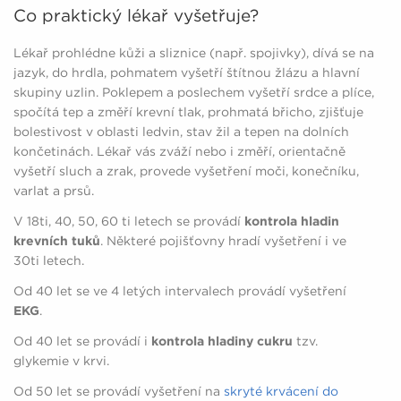
Co praktický lékař vyšetřuje?
Lékař prohlédne kůži a sliznice (např. spojivky), dívá se na
jazyk, do hrdla, pohmatem vyšetří štítnou žlázu a hlavní
skupiny uzlin. Poklepem a poslechem vyšetří srdce a plíce,
spočítá tep a změří krevní tlak, prohmatá břicho, zjišťuje
bolestivost v oblasti ledvin, stav žil a tepen na dolních
končetinách. Lékař vás zváží nebo i změří, orientačně
vyšetří sluch a zrak, provede vyšetření moči, konečníku,
varlat a prsů.
V 18ti, 40, 50, 60 ti letech se provádí
kontrola hladin
krevních tuků
. Některé pojišťovny hradí vyšetření i ve
30ti letech.
Od 40 let se ve 4 letých intervalech provádí vyšetření
EKG
.
Od 40 let se provádí i
kontrola hladiny cukru
tzv.
glykemie v krvi.
Od 50 let se provádí vyšetření na
skryté krvácení do