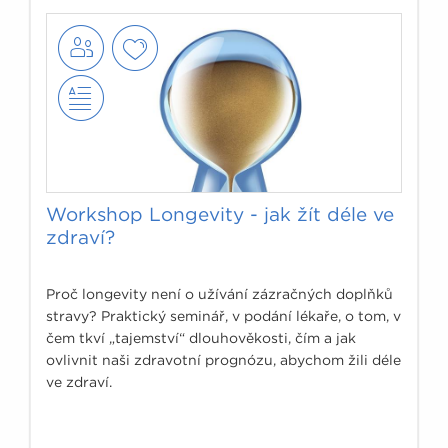
Workshop Longevity - jak žít déle ve
zdraví?
Proč longevity není o užívání zázračných doplňků
stravy? Praktický seminář, v podání lékaře, o tom, v
čem tkví „tajemství“ dlouhověkosti, čím a jak
ovlivnit naši zdravotní prognózu, abychom žili déle
ve zdraví.