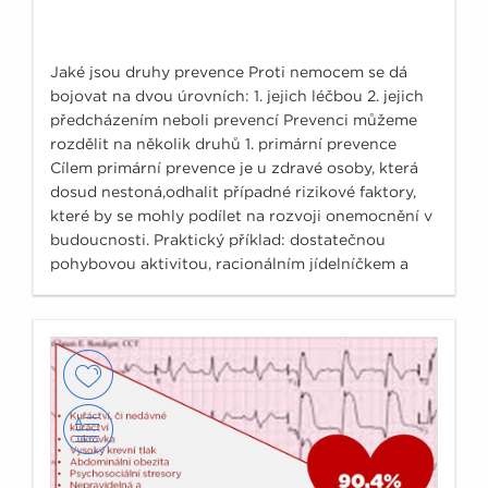
Jaké jsou druhy prevence Proti nemocem se dá
bojovat na dvou úrovních: 1. jejich léčbou 2. jejich
předcházením neboli prevencí Prevenci můžeme
rozdělit na několik druhů 1. primární prevence
Cílem primární prevence je u zdravé osoby, která
dosud nestoná,odhalit případné rizikové faktory,
které by se mohly podílet na rozvoji onemocnění v
budoucnosti. Praktický příklad: dostatečnou
pohybovou aktivitou, racionálním jídelníčkem a
mírněním stresu eliminujeme obezitu jakožto
možnou příčinu třeba vysokého krevního tlaku.