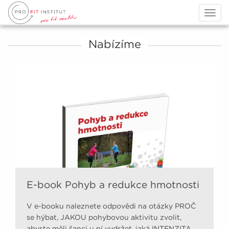
Togg
navig
Nabízíme
E-book Pohyb a redukce hmotnosti
V e-booku naleznete odpovědi na otázky PROČ
se hýbat, JAKOU pohybovou aktivitu zvolit,
abyste měli šanci u ní vydržet, jaká INTENZITA