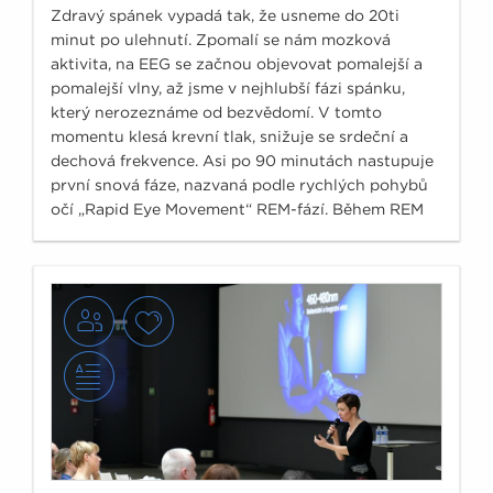
Zdravý spánek vypadá tak, že usneme do 20ti
minut po ulehnutí. Zpomalí se nám mozková
aktivita, na EEG se začnou objevovat pomalejší a
pomalejší vlny, až jsme v nejhlubší fázi spánku,
který nerozeznáme od bezvědomí. V tomto
momentu klesá krevní tlak, snižuje se srdeční a
dechová frekvence. Asi po 90 minutách nastupuje
první snová fáze, nazvaná podle rychlých pohybů
očí „Rapid Eye Movement“ REM-fází. Během REM
fáze dochází k bouřlivé reakci, zrychluje se dech i
tep, stoupá krevní tlak, je však stále zachována
nenarušitelnost spánku.