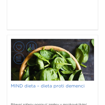
MIND dieta – dieta proti demenci
Pitevní nálezy popisují změny v mozkové tkání