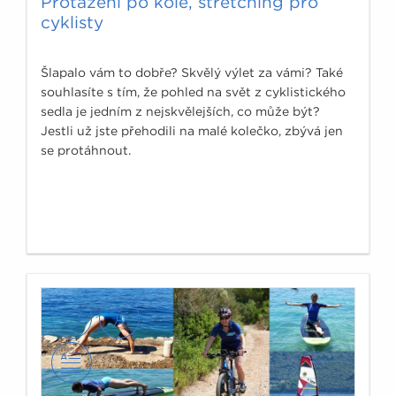
Protažení po kole, stretching pro
cyklisty
Šlapalo vám to dobře? Skvělý výlet za vámi? Také
souhlasíte s tím, že pohled na svět z cyklistického
sedla je jedním z nejskvělejších, co může být?
Jestli už jste přehodili na malé kolečko, zbývá jen
se protáhnout.