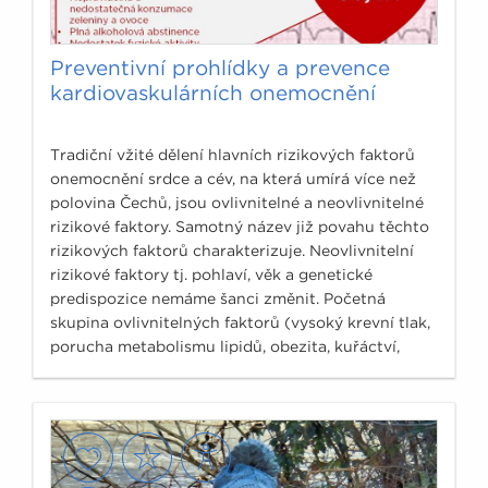
Preventivní prohlídky a prevence
kardiovaskulárních onemocnění
Tradiční vžité dělení hlavních rizikových faktorů
onemocnění srdce a cév, na která umírá více než
polovina Čechů, jsou ovlivnitelné a neovlivnitelné
rizikové faktory. Samotný název již povahu těchto
rizikových faktorů charakterizuje. Neovlivnitelní
rizikové faktory tj. pohlaví, věk a genetické
predispozice nemáme šanci změnit. Početná
skupina ovlivnitelných faktorů (vysoký krevní tlak,
porucha metabolismu lipidů, obezita, kuřáctví,
cukrovka…)hraje v rozvinutí srdečně cévních
chorob možná ještě významnější vliv než faktory
neovlivnitelné.