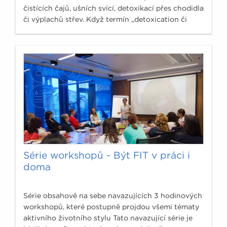
čistících čajů, ušních svící, detoxikací přes chodidla
či výplachů střev. Když termín „detoxication či
detoxicifation“ zadám do odborné medicínské
databáze PubMed, www.ncbi.nlm.nih.gov, ukáže se
počet článku, který se doslova vejde na prsty obou
rukou, tedy přesně 10 odborných článků.
Série workshopů - Být FIT v práci i
doma
Série obsahově na sebe navazujících 3 hodinových
workshopů, které postupně projdou všemi tématy
aktivního životního stylu Tato navazující série je