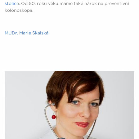
stolice
. Od 50. roku věku máme také nárok na preventivní
kolonoskopii.
MUDr. Marie Skalská