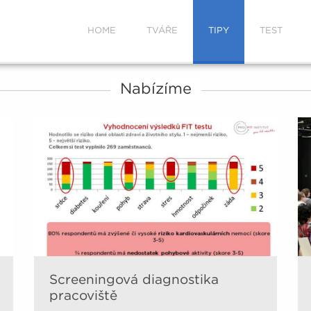
HOME
TVÁŘE
TIPY
TEST
Nabízíme
Screeningová diagnostika
pracoviště