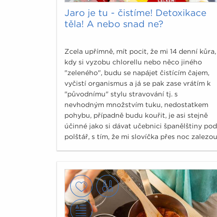
Jaro je tu - čistíme! Detoxikace
těla! A nebo snad ne?
Zcela upřímně, mít pocit, že mi 14 denní kůra,
kdy si vyzobu chlorellu nebo něco jiného
"zeleného", budu se napájet čistícím čajem,
vyčistí organismus a já se pak zase vrátím k
"původnímu" stylu stravování tj. s
nevhodným množstvím tuku, nedostatkem
pohybu, případně budu kouřit, je asi stejně
účinné jako si dávat učebnici španělštiny pod
polštář, s tím, že mi slovíčka přes noc zalezo
do hlavy.