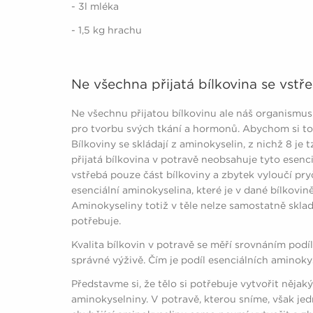
- 3l mléka
- 1,5 kg hrachu
Ne všechna přijatá bílkovina se vstře
Ne všechnu přijatou bílkovinu ale náš organismus 
pro tvorbu svých tkání a hormonů. Abychom si to 
Bílkoviny se skládají z aminokyselin, z nichž 8 je 
přijatá bílkovina v potravě neobsahuje tyto esenc
vstřebá pouze část bílkoviny a zbytek vyloučí pry
esenciální aminokyselina, které je v dané bílkovin
Aminokyseliny totiž v těle nelze samostatně skla
potřebuje.
Kvalita bílkovin v potravě se měří srovnáním podí
správné výživě. Čím je podíl esenciálních aminokyse
Představme si, že tělo si potřebuje vytvořit něja
aminokyselniny. V potravě, kterou sníme, však jedn