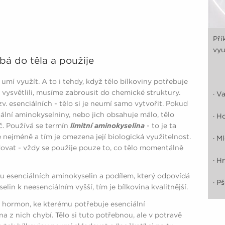
Pří
vyu
bá do těla a použije
umí využít. A to i tehdy, když tělo bílkoviny potřebuje
vysvětlili, musíme zabrousit do chemické struktury.
· V
tzv. esenciálních - tělo si je neumí samo vytvořit. Pokud
iální aminokyselniny, nebo jich obsahuje málo, tělo
· H
č. Používá se termín
limitní aminokyselina
- to je ta
ě nejméně a tím je omezena její biologická využitelnost.
· M
dovat - vždy se použije pouze to, co tělo momentálně
· H
lu esenciálních aminokyselin a podílem, který odpovídá
· P
lin k neesenciálním vyšší, tím je bílkovina kvalitnější.
ký hormon, ke kterému potřebuje esenciální
a z nich chybí. Tělo si tuto potřebnou, ale v potravě