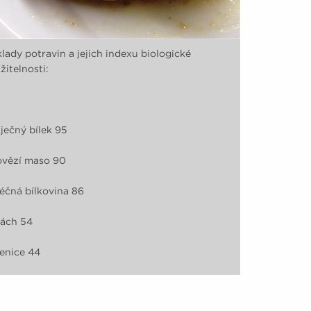
klady potravin a jejich indexu biologické
žitelnosti:
aječný bílek 95
ovězí maso 90
léčná bílkovina 86
rách 54
šenice 44