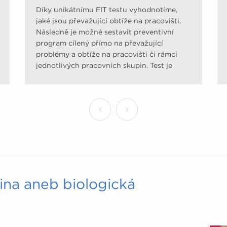
Díky unikátnímu FIT testu vyhodnotíme,
jaké jsou převažující obtíže na pracovišti.
Následně je možné sestavit preventivní
program cílený přímo na převažující
problémy a obtíže na pracovišti či rámci
jednotlivých pracovních skupin. Test je
sestaven na základě tzv. Evidence Based
Medicine (medicíny založené na důkazech)
pomocí upravených dotazníků uznávaných
odbornými společnostmi. Mapuje úroveň
pohybové aktivity, jídelníček, odolnost vůči
stresu, zátěž pohybového aparátu a rizika
civilizačních onemocnění.
vina aneb biologická