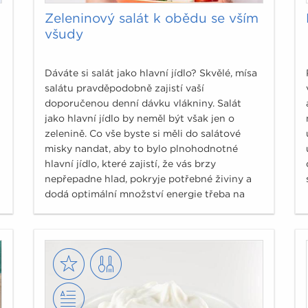
Zeleninový salát k obědu se vším
všudy
Dáváte si salát jako hlavní jídlo? Skvělé, mísa
salátu pravděpodobně zajistí vaší
doporučenou denní dávku vlákniny. Salát
jako hlavní jídlo by neměl být však jen o
zelenině. Co vše byste si měli do salátové
misky nandat, aby to bylo plnohodnotné
hlavní jídlo, které zajistí, že vás brzy
nepřepadne hlad, pokryje potřebné živiny a
u
dodá optimální množství energie třeba na
druhou polovinu pracovního dne?