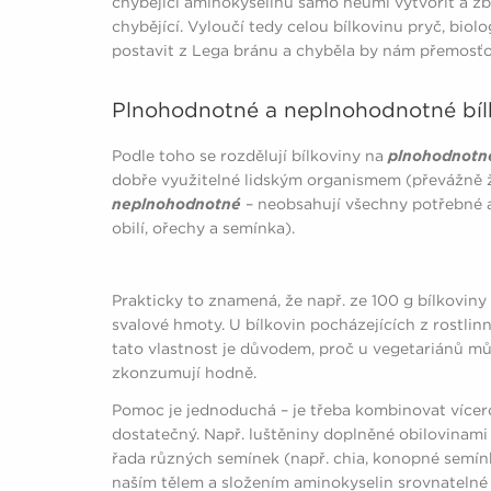
chybějící aminokyselinu samo neumí vytvořit a zby
chybějící. Vyloučí tedy celou bílkovinu pryč, biolo
postavit z Lega bránu a chyběla by nám přemosťo
Plnohodnotné a neplnohodnotné bíl
Podle toho se rozdělují bílkoviny na
plnohodnotn
dobře využitelné lidským organismem (převážně ž
neplnohodnotné
– neobsahují všechny potřebné a
obilí, ořechy a semínka).
Prakticky to znamená, že např. ze 100 g bílkovin
svalové hmoty. U bílkovin pocházejících z rostlin
tato vlastnost je důvodem, proč u vegetariánů můž
zkonzumují hodně.
Pomoc je jednoduchá – je třeba kombinovat vícero 
dostatečný. Např. luštěniny doplněné obilovinami 
řada různých semínek (např. chia, konopné semínko
naším tělem a složením aminokyselin srovnatelné 