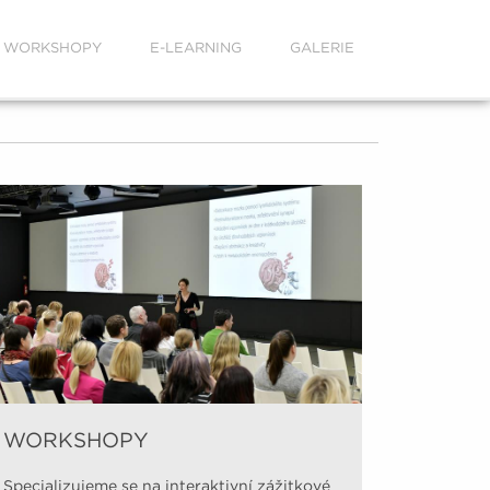
WORKSHOPY
E-LEARNING
GALERIE
WORKSHOPY
Video 
Specializujeme se na interaktivní zážitkové
Na našem