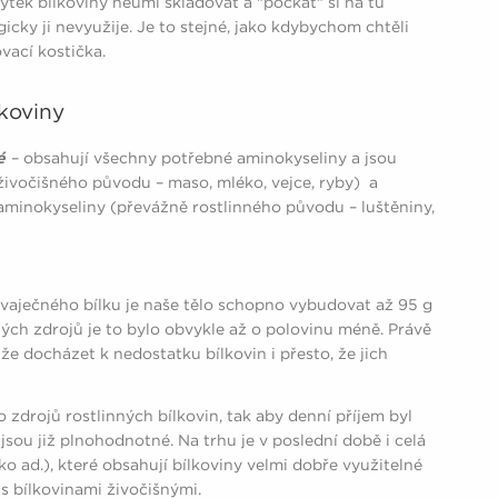
tek bílkoviny neumí skladovat a "počkat" si na tu
gicky ji nevyužije. Je to stejné, jako kdybychom chtěli
vací kostička.
koviny
é
– obsahují všechny potřebné aminokyseliny a jsou
ivočišného původu – maso, mléko, vejce, ryby) a
minokyseliny (převážně rostlinného původu – luštěniny,
y vaječného bílku je naše tělo schopno vybudovat až 95 g
ných zdrojů je to bylo obvykle až o polovinu méně. Právě
e docházet k nedostatku bílkovin i přesto, že jich
zdrojů rostlinných bílkovin, tak aby denní příjem byl
jsou již plnohodnotné. Na trhu je v poslední době i celá
 ad.), které obsahují bílkoviny velmi dobře využitelné
s bílkovinami živočišnými.