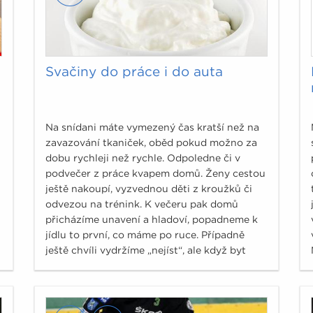
Svačiny do práce i do auta
Na snídani máte vymezený čas kratší než na
zavazování tkaniček, oběd pokud možno za
dobu rychleji než rychle. Odpoledne či v
podvečer z práce kvapem domů. Ženy cestou
ještě nakoupí, vyzvednou děti z kroužků či
odvezou na trénink. K večeru pak domů
přicházíme unavení a hladoví, popadneme k
jídlu to první, co máme po ruce. Případně
ještě chvíli vydržíme „nejíst“, ale když byt
pomalu utichne, je to tady…večerní hlad nebo
je to chuť?