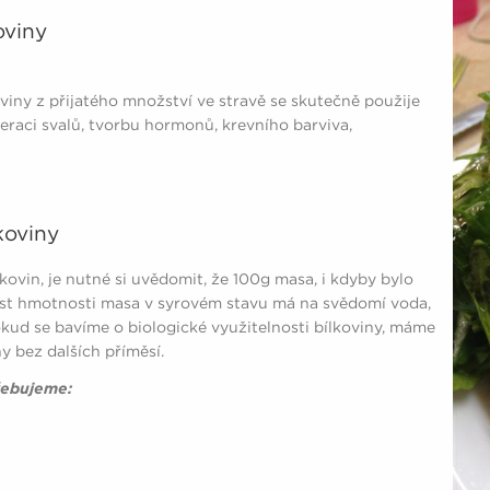
oviny
oviny z přijatého množství ve stravě se skutečně použije
eraci svalů, tvorbu hormonů, krevního barviva,
oviny
kovin, je nutné si uvědomit, že 100g masa, i kdyby bylo
část hmotnosti masa v syrovém stavu má na svědomí voda,
okud se bavíme o biologické využitelnosti bílkoviny, máme
ny bez dalších příměsí.
řebujeme: