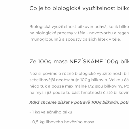
Co je to biologická využitelnost bílk
Biologická využitelnost bílkovin udává, kolik bílk
na biologické procesy v těle - novotvorbu a regen
imunoglobulinů a spousty dalších látek v těle.
Ze 100g masa NEZÍSKÁME 100g bílk
Než si povíme o různé biologické využitelnosti bíl
sebelibovější neobsahuje 100g bílkovin. Velkou 
něco tuk a pouze maximálně 1/2 jsou bílkoviny. P
na mysli již pouze tu část hmotnosti čisté bílkovi
Když chceme získat v potravě 100g bílkovin, pot
- 1 kg vaječného bílku
- 0,5 kg libového hovězího masa