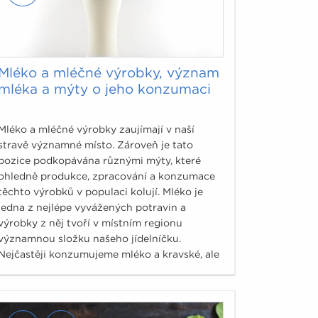
Mléko a mléčné výrobky, význam
mléka a mýty o jeho konzumaci
Mléko a mléčné výrobky zaujímají v naší
stravě významné místo. Zároveň je tato
pozice podkopávána různými mýty, které
ohledně produkce, zpracování a konzumace
těchto výrobků v populaci kolují. Mléko je
jedna z nejlépe vyvážených potravin a
výrobky z něj tvoří v místním regionu
významnou složku našeho jídelníčku.
Nejčastěji konzumujeme mléko a kravské, ale
stranou nezůstává ani ovčí a kozí, a to i jako
surovina pro stále oblíbenější mléčné
výrobky. Legislativně je získávání a
zpracování mléka vymezeno po stránce