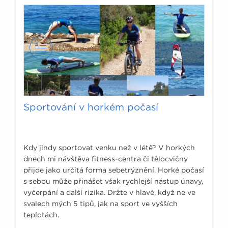
Sportování v horkém počasí
Kdy jindy sportovat venku než v létě? V horkých
dnech mi návštěva fitness-centra či tělocvičny
přijde jako určitá forma sebetrýznění. Horké počasí
s sebou může přinášet však rychlejší nástup únavy,
vyčerpání a další rizika. Držte v hlavě, když ne ve
svalech mých 5 tipů, jak na sport ve vyšších
teplotách.