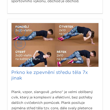
sportovního výkonu, obchod je obchod.
Prkno ke zpevnění středu těla 7x
jinak
Plank, vzpor, slangově „prkno“ je velmi oblíbený
cvik, který je komplexní a efektivní, bez potřeby
dalších cvičebních pomůcek. Plank posiluje
zejména střed těla tzv. core, dále svaly pletence