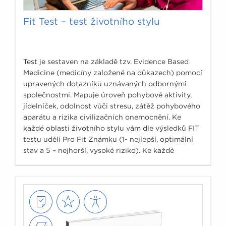
Fit Test – test životního stylu
Test je sestaven na základě tzv. Evidence Based
Medicine (medicíny založené na důkazech) pomocí
upravených dotazníků uznávaných odbornými
společnostmi. Mapuje úroveň pohybové aktivity,
jídelníček, odolnost vůči stresu, zátěž pohybového
aparátu a rizika civilizačních onemocnění. Ke
každé oblasti životního stylu vám dle výsledků FIT
testu udělí Pro Fit Známku (1- nejlepší, optimální
stav a 5 – nejhorší, vysoké riziko). Ke každé
známce je navíc doplněn podrobnější komentář a
osvědčené tipy, co by vám v dané oblasti mohlo
pomoci.