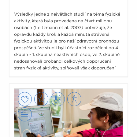
Výsledky jedné z největších studií na téma fyzické
aktivity, která byla provedena na čtvrt milionu
osobách (Leitzmann et al. 2007) potvrzuje, že
opravdu každý krok a každá minuta strávená
fyzickou aktivitou je pro naší zdravotní prognózu
prospěšná. Ve studii byli účastníci rozděleni do 4
skupin - 1. skupina neaktivních osob, ve 2. skupině
nedosahovali probandi celkových doporučení
stran fyzické aktivity, splňovali však doporučení
150minut středně náročné fyzické aktivity týdně.