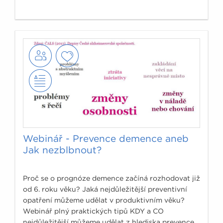
Webinář - Prevence demence aneb
Jak nezblbnout?
Proč se o prognóze demence začíná rozhodovat již
od 6. roku věku? Jaká nejdůležitější preventivní
opatření můžeme udělat v produktivním věku?
Webinář plný praktických tipů KDY a CO
nejdůležitější můžeme udělat z hlediska prevence