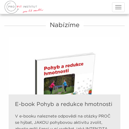
Togg
navig
Nabízíme
E-book Pohyb a redukce hmotnosti
V e-booku naleznete odpovědi na otázky PROČ
se hýbat, JAKOU pohybovou aktivitu zvolit,
abyste měli šanci u ní vydržet, jaká INTENZITA