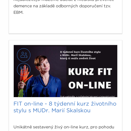
demence na základě odborných doporučení tzv.
EBM.
FIT on-line - 8 týdenní kurz životního
stylu s MUDr. Marií Skalskou
Unikátně sestavený živý on-line kurz, pro pohodu