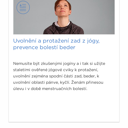
Uvolnění a protažení zad z jógy,
prevence bolestí beder
Nemusíte být zkušenými jogíny a i tak si užijte
staletími ověřené jógové cviky k protažení,
uvolnění zejména spodní části zad, beder, k
uvolnění oblasti pánve, kyčlí. Ženám přinesou
úlevu i v době menstruačních bolestí.