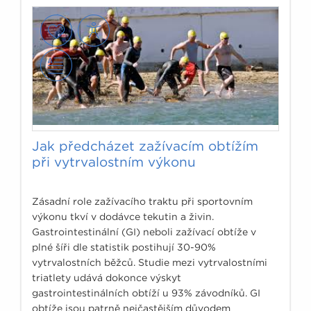
Osoby, které pravidelně sportují, se v průměru
dožívají o 7 let více než jejich vrstevníci se
sedavým způsobem života.
Jak předcházet zažívacím obtížím
při vytrvalostním výkonu
Zásadní role zažívacího traktu při sportovním
výkonu tkví v dodávce tekutin a živin.
Gastrointestinální (GI) neboli zažívací obtíže v
plné šíři dle statistik postihují 30-90%
vytrvalostních běžců. Studie mezi vytrvalostními
triatlety udává dokonce výskyt
gastrointestinálních obtíží u 93% závodníků. GI
obtíže jsou patrně nejčastějším důvodem