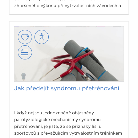
zhoršeného výkonu při vytrvalostních závodech a
ovlivňují následně i regeneraci.
Jak předejít syndromu přetrénování
I když nejsou jednoznačně objasněny
patofyziologické mechanismy syndromu
přetrénování, je jisté, že se příznaky liší u
sportovců s převažujícím vytrvalostním tréninkem