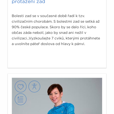
protažení zad
Bolesti zad se v současné době řadí k tzv.
civilizačním chorobám. S bolestmi zad se setká až
90% české populace. Skoro by se dalo říci, koho
občas záda nebolí, jako by snad ani nežil v
civilizaci...Vyzkoušejte 7 cviků, kterými protáhnete
a uvolníte páteř doslova od hlavy k pánvi.