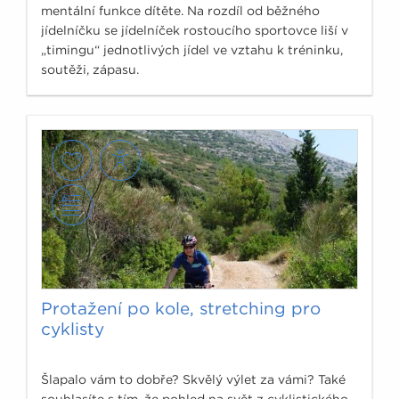
mentální funkce dítěte. Na rozdíl od běžného
jídelníčku se jídelníček rostoucího sportovce liší v
„timingu“ jednotlivých jídel ve vztahu k tréninku,
soutěži, zápasu.
Protažení po kole, stretching pro
cyklisty
Šlapalo vám to dobře? Skvělý výlet za vámi? Také
souhlasíte s tím, že pohled na svět z cyklistického