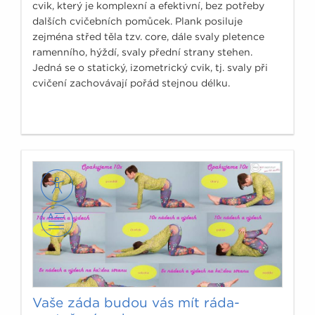
cvik, který je komplexní a efektivní, bez potřeby
dalších cvičebních pomůcek. Plank posiluje
zejména střed těla tzv. core, dále svaly pletence
ramenního, hýždí, svaly přední strany stehen.
Jedná se o statický, izometrický cvik, tj. svaly při
cvičení zachovávají pořád stejnou délku.
Vaše záda budou vás mít ráda-