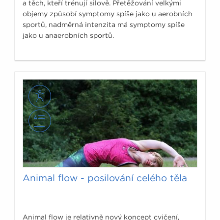
a těch, kteří trénují silově. Přetěžování velkými
objemy způsobí symptomy spíše jako u aerobních
sportů, nadměrná intenzita má symptomy spíše
jako u anaerobních sportů.
Animal flow - posilování celého těla
Animal flow je relativně nový koncept cvičení,