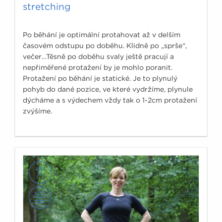
stretching
Po běhání je optimální protahovat až v delším
časovém odstupu po doběhu. Klidně po „sprše“,
večer…Těsně po doběhu svaly ještě pracují a
nepřiměřené protažení by je mohlo poranit.
Protažení po běhání je statické. Je to plynulý
pohyb do dané pozice, ve které vydržíme, plynule
dýcháme a s výdechem vždy tak o 1-2cm protažení
zvýšíme.