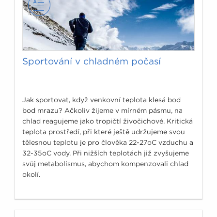
Sportování v chladném počasí
Jak sportovat, když venkovní teplota klesá bod
bod mrazu? Ačkoliv žijeme v mírném pásmu, na
chlad reagujeme jako tropičtí živočichové. Kritická
teplota prostředí, při které ještě udržujeme svou
tělesnou teplotu je pro člověka 22-27oC vzduchu a
32-35oC vody. Při nižších teplotách již zvyšujeme
svůj metabolismus, abychom kompenzovali chlad
okolí.