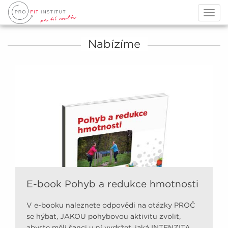
Togg
navig
Nabízíme
E-book Pohyb a redukce hmotnosti
V e-booku naleznete odpovědi na otázky PROČ
se hýbat, JAKOU pohybovou aktivitu zvolit,
abyste měli šanci u ní vydržet, jaká INTENZITA