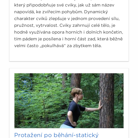
který připodobňuje své cviky, jak už sám název
napovídá, ke zvířecím pohybům. Dynamický
charakter cviků zlepšuje v jednom provedení sílu,
pružnost, vytrvalost. Cviky zahrnují celé tělo, je
hodně využívána opora horních i dolních končetin,
tím pádem je posílena i horní část zad, která běžně
velmi často „pokulhává“ za zbytkem těla.
Protažení po běhání-statický