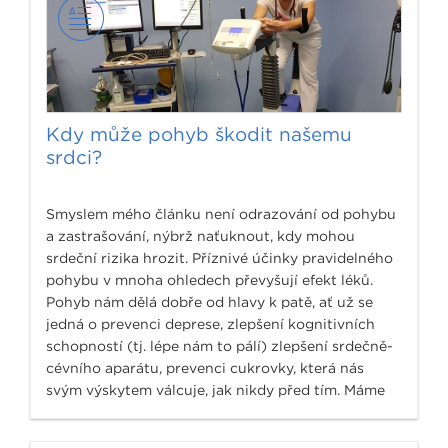
Kdy může pohyb škodit našemu
srdci?
Smyslem mého článku není odrazování od pohybu
a zastrašování, nýbrž naťuknout, kdy mohou
srdeční rizika hrozit. Příznivé účinky pravidelného
pohybu v mnoha ohledech převyšují efekt léků.
Pohyb nám dělá dobře od hlavy k patě, ať už se
jedná o prevenci deprese, zlepšení kognitivních
schopností (tj. lépe nám to pálí) zlepšení srdečně-
cévního aparátu, prevenci cukrovky, která nás
svým výskytem válcuje, jak nikdy před tím. Máme
čím dále více podkladů, že pravidelná fyzická
aktivity také významně ovlivňuje výskyt nádorů.