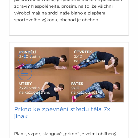
zdraví? Nespoléhejte, prosím, na to, že všichni
výrobci mají na srdci naše blaho a zlepšení
sportovního výkonu, obchod je obchod.
Prkno ke zpevnění středu těla 7x
jinak
Plank, vzpor, slangově „prkno“ je velmi oblíbený