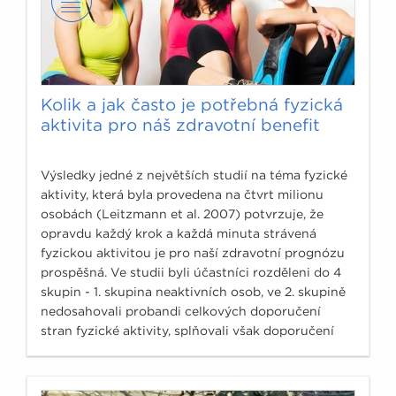
Kolik a jak často je potřebná fyzická
aktivita pro náš zdravotní benefit
Výsledky jedné z největších studií na téma fyzické
aktivity, která byla provedena na čtvrt milionu
osobách (Leitzmann et al. 2007) potvrzuje, že
opravdu každý krok a každá minuta strávená
fyzickou aktivitou je pro naší zdravotní prognózu
prospěšná. Ve studii byli účastníci rozděleni do 4
skupin - 1. skupina neaktivních osob, ve 2. skupině
nedosahovali probandi celkových doporučení
stran fyzické aktivity, splňovali však doporučení
150minut středně náročné fyzické aktivity týdně.