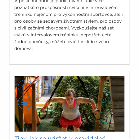
V poslední době je publikováno stále více
poznatků o prospěšnosti cvičení v intervalovém
tréninku nejenom pro výkonnostní sportovce, ale i
pro osoby se sedavým životním stylem, pro osoby
s civilizačními chorobami. Vyzkoušejte náš set
cviků v intervalovém tréninku, nepotřebujete
žádné pomůcky, můžete cvičit v klidu svého
domova.
Tipy, jak se udržet v pravidelné