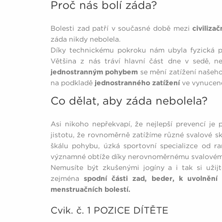
Proč nás bolí záda?
Bolesti zad patří v současné době mezi
civiliza
záda nikdy nebolela.
Díky technickému pokroku nám ubyla fyzická p
Většina z nás tráví hlavní část dne v sedě, n
jednostranným pohybem
se mění zatížení našeho
na podkladě
jednostranného zatížení
ve vynucen
Co dělat, aby záda nebolela?
Asi nikoho nepřekvapí, že nejlepší prevencí je
jistotu, že rovnoměrně zatížíme různé svalové s
škálu pohybu, úzká sportovní specializce od ra
významné obtíže díky nerovnoměrnému svalovém
Nemusíte být zkušenými jogíny a i tak si užijt
zejména
spodní části zad, beder, k uvolnění o
menstruačních bolestí.
Cvik. č. 1 POZICE DÍTĚTE