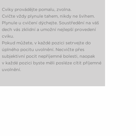
Cviky provádějte pomalu, zvolna.
Cvičte vždy plynule tahem, nikdy ne švihem.
Plynule u cvičení dýchejte. Soustředění na váš
dech vás zklidní a umožní nejlepší provedení
cviku.
Pokud můžete, v každé pozici setrvejte do
úplného pocitu uvolnění. Necvičte přes
subjektivní pocit nepříjemné bolesti, naopak
v každé pozici byste měli posléze cítit příjemné
uvolnění.