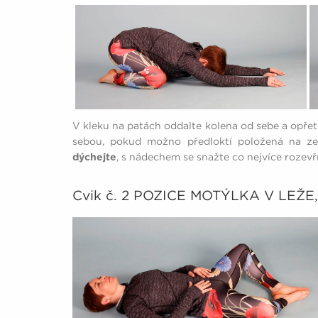
V kleku na patách oddalte kolena od sebe a opře
sebou, pokud možno předloktí položená na zem
dýchejte
, s nádechem se snažte co nejvíce rozevří
Cvik č. 2 POZICE MOTÝLKA V LEŽ