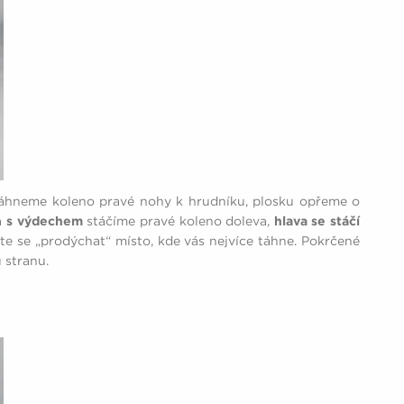
táhneme koleno pravé nohy k hrudníku, plosku opřeme o
a
s výdechem
stáčíme pravé koleno doleva,
hlava se stáčí
žte se „prodýchat“ místo, kde vás nejvíce táhne. Pokrčené
u stranu.