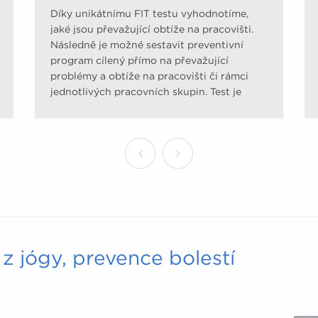
Díky unikátnímu FIT testu vyhodnotíme,
jaké jsou převažující obtíže na pracovišti.
Následně je možné sestavit preventivní
program cílený přímo na převažující
problémy a obtíže na pracovišti či rámci
jednotlivých pracovních skupin. Test je
sestaven na základě tzv. Evidence Based
Medicine (medicíny založené na důkazech)
pomocí upravených dotazníků uznávaných
odbornými společnostmi. Mapuje úroveň
pohybové aktivity, jídelníček, odolnost vůči
stresu, zátěž pohybového aparátu a rizika
civilizačních onemocnění.
z jógy, prevence bolestí