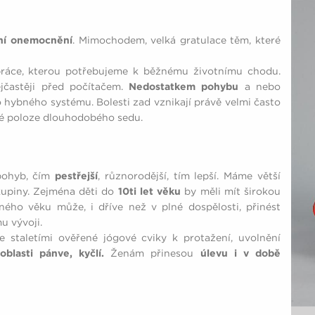
ční onemocnění
. Mimochodem, velká gratulace těm, které
ráce, kterou potřebujeme k běžnému životnímu chodu.
ejčastěji před počítačem.
Nedostatkem pohybu
a nebo
 hybného systému. Bolesti zad vznikají právě velmi často
é poloze dlouhodobého sedu.
 pohyb, čím
pestřejší
, různorodější, tím lepší. Máme větší
kupiny. Zejména děti do
10ti let věku
by měli mít širokou
ného věku může, i dříve než v plné dospělosti, přinést
u vývoji.
e staletími ověřené jógové cviky k protažení, uvolnění
blasti pánve, kyčlí.
Ženám přinesou
úlevu i v době