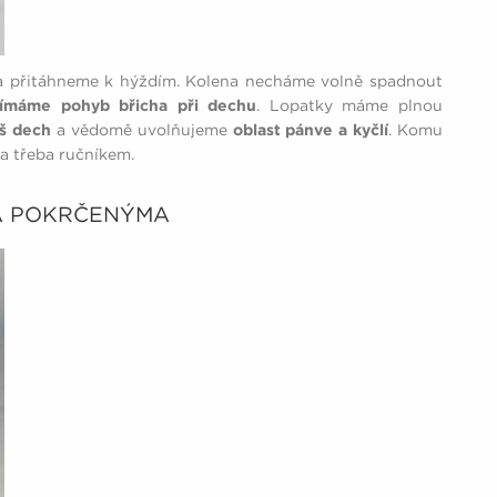
a přitáhneme k hýždím. Kolena necháme volně spadnout
ímáme pohyb břicha při dechu
. Lopatky máme plnou
š dech
a vědomě uvolňujeme
oblast pánve a kyčlí
. Komu
na třeba ručníkem.
MA POKRČENÝMA