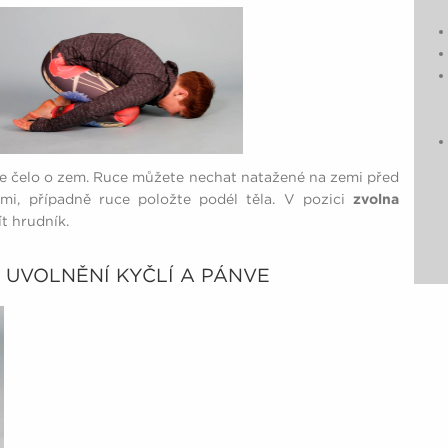
te čelo o zem. Ruce můžete nechat natažené na zemi před
i, případně ruce položte podél těla. V pozici
zvolna
t hrudník.
E, UVOLNĚNÍ KYČLÍ A PÁNVE