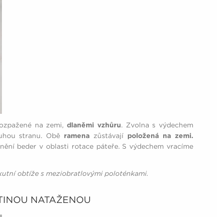
rozpažené na zemi,
dlaněmi vzhůru
. Zvolna s výdechem
ruhou stranu. Obě
ramena
zůstávají
položená na zemi.
nění beder v oblasti rotace páteře. S výdechem vracíme
kutní obtíže s meziobratlovými poloténkami.
ETINOU NATAŽENOU