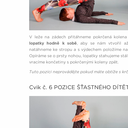
V leže na zádech přitáhneme pokrčená kolena
lopatky hodně k sobě
, aby se nám vtvořil 
natáhneme ke stropu a s výdechem položíme na
Opíráme se o prsty nohou, lopatky stahujeme stá
vracíme končetiny s pokrčenými koleny zpět.
Tuto pozici neprovádějte pokud máte obtíže s krč
Cvik č. 6 POZICE ŠŤASTNÉHO DÍT