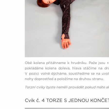
Obě kolena přitáhneme k hrudníku. Paže jsou 
pokládáme kolena doleva, hlava stáčíme na d
V pozici volně dýcháme, soustředíme se na uvol
nohy doprostřed a položíme na druhou stranu.
Torzní cviky byste neměli provádět pokud máte a
Cvik č. 4 TORZE S JEDNOU KONČ