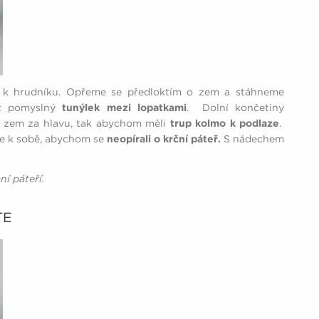
 k hrudníku. Opřeme se předloktím o zem a stáhneme
až pomyslný
tunýlek mezi lopatkami
. Dolní končetiny
 zem za hlavu, tak abychom měli
trup kolmo k podlaze
.
le k sobě, abychom se
neopírali o krční páteř.
S nádechem
ní páteří.
ĚTE