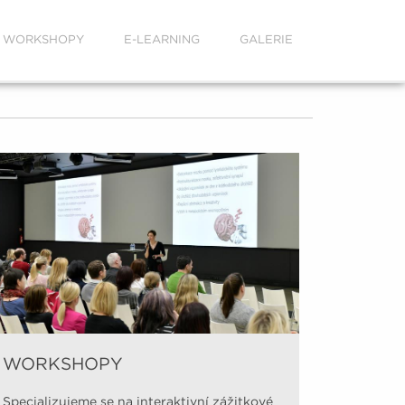
WORKSHOPY
E-LEARNING
GALERIE
WORKSHOPY
Video 
Specializujeme se na interaktivní zážitkové
Na našem