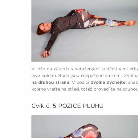
V leže na zádech s nataženými končetinami při
levé koleno. Ruce jsou rozpažené na zemi. Zvoln
na druhou stranu
. V pozici
zvolna dýchejte
, sna
koleno vraťte na střed, totéž provedˇte na druho
Cvik č. 5 POZICE PLUHU