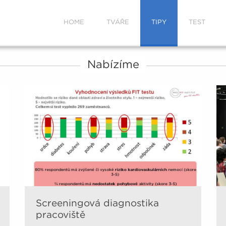
HOME
TVÁŘE
TIPY
TEST
Nabízíme
Screeningová diagnostika
pracoviště