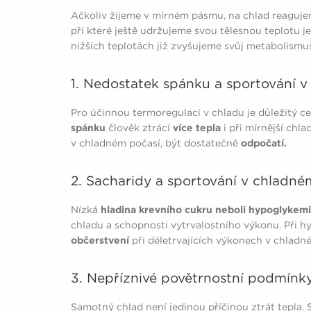
Ačkoliv žijeme v mírném pásmu, na chlad reaguj
při které ještě udržujeme svou tělesnou teplotu j
nižších teplotách již zvyšujeme svůj metabolismu
1. Nedostatek spánku a sportování 
Pro účinnou termoregulaci v chladu je důležitý c
spánku
člověk ztrácí
více tepla
i při mírnější chl
v chladném počasí, být dostatečně
odpočatí.
2. Sacharidy a sportování v chladné
Nízká
hladina krevního cukru neboli hypoglykem
chladu a schopnosti vytrvalostního výkonu. Při 
občerstvení
při déletrvajících výkonech v chladném
3. Nepříznivé povětrnostní podmínky
Samotný chlad není jedinou příčinou ztrát tepla. 