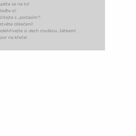
spěte se na to!
laďte si!
čítejte s „počasím“!
rstvěte oblečení!
ředehřívejte si dech rouškou, šátkem!
ozor na křeče!