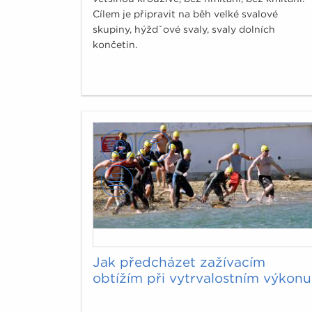
Cílem je připravit na běh velké svalové
skupiny, hýždˇové svaly, svaly dolních
končetin.
Jak předcházet zažívacím
obtížím při vytrvalostním výkonu