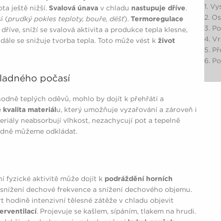
1. Vy
ta ještě nižší.
Svalová únava
v chladu
nastupuje dříve
.
2. Os
í (
prudký pokles teploty, bouře, déšť
).
Termoregulace
3. Po
dříve, sníží se svalová aktivita a produkce tepla klesne,
4. V
ále se snižuje tvorba tepla. Toto může vést k
život
5. P
6. P
hladného počasí
hodně teplých oděvů, mohlo by dojít k přehřátí a
e
kvalita materiál
u, který umožňuje vyzařování a zároveň i
eriály neabsorbují vlhkost, nezachycují pot a tepelně
padně můžeme odkládat.
í fyzické aktivitě může dojít k
podráždění horních
 snížení dechové frekvence a snížení dechového objemu.
 hodině intenzivní tělesné zátěže v chladu objevit
erventilací
. Projevuje se kašlem, sípáním, tlakem na hrudi.