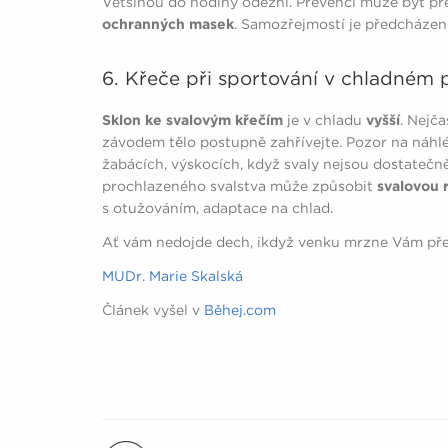
Většinou do hodiny odezní. Prevencí může být p
ochranných masek
. Samozřejmostí je předcházen
6. Křeče při sportování v chladném 
Sklon ke svalovým křečím
je v chladu
vyšší
. Nejč
závodem tělo postupně zahřívejte. Pozor na náhlé 
žabácích, výskocích, když svaly nejsou dostateč
prochlazeného svalstva může způsobit
svalovou 
s otužováním, adaptace na chlad.
Ať vám nedojde dech, ikdyž venku mrzne Vám pře
MUDr. Marie Skalská
Článek vyšel v
Běhej.com