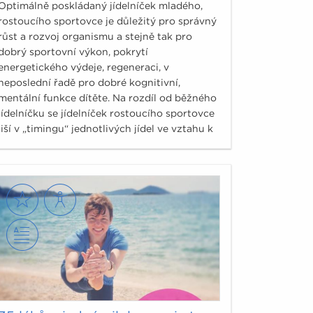
Optimálně poskládaný jídelníček mladého,
rostoucího sportovce je důležitý pro správný
růst a rozvoj organismu a stejně tak pro
dobrý sportovní výkon, pokrytí
energetického výdeje, regeneraci, v
neposlední řadě pro dobré kognitivní,
mentální funkce dítěte. Na rozdíl od běžného
jídelníčku se jídelníček rostoucího sportovce
liší v „timingu“ jednotlivých jídel ve vztahu k
tréninku, soutěži, zápasu.