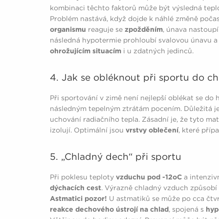
kombinaci těchto faktorů může být výsledná teplo
Problém nastává, když dojde k náhlé změně počas
organismu
reaguje se
zpožděním
, únava nastoupí 
následná hypotermie prohloubí svalovou únavu a d
ohrožujícím situacím
i u zdatných jedinců.
4. Jak se obléknout při sportu do c
Při sportování v zimě není nejlepší oblékat se do 
následným tepelným ztrátám pocením. Důležitá j
uchování radiačního tepla. Zásadní je, že tyto mat
izolují. Optimální jsou
vrstvy oblečení
, které pří
5. „Chladný dech“ při sportu
Při poklesu teploty
vzduchu pod -12oC
a intenzivn
dýchacích cest
. Výrazně chladný vzduch způsobí
Astmatici pozor!
U astmatiků se může po cca čtvrt
reakce dechového ústrojí na chlad
, spojená s
hyp