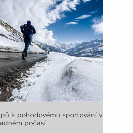
zlepšení životního stylu.
tipů k pohodovému sportování v
ladném počasí