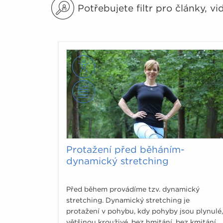
Potřebujete filtr pro články, v
Protažení před běháním-
dynamický stretching
Před během provádíme tzv. dynamický
stretching. Dynamický stretching je
protažení v pohybu, kdy pohyby jsou plynulé,
většinou krouživé, bez hmitání, bez kmitání.