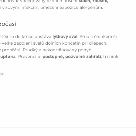
ředehřívat vdechovaný vzduch nošení
kukel, roušek,
í virovým infekcím, omezení expozice alergenům.
počasí
astěji se do křeče dostává
lýtkový sval
. Před tréninkem či
velké zapojení svalů dolních končetin při dřepech,
ně prohřáté. Prudký a nekoordinovaný pohyb
rupturu
. Prevencí je
postupné, pozvolné zahřátí
, trénink
je