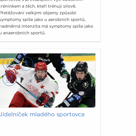
tréninkem a těch, kteří trénují silově.
Přetěžování velkými objemy způsobí
symptomy spíše jako u aerobních sportů,
nadměrná intenzita má symptomy spíše jako
u anaerobních sportů.
Jídelníček mladého sportovce