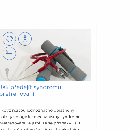
Jak předejít syndromu
přetrénování
I když nejsou jednoznačně objasněny
patofyziologické mechanismy syndromu
přetrénování, je jisté, že se příznaky liší u
sportovců s převažujícím vytrvalostním