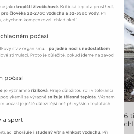
eme jako
tropičtí živočichové
. Kritická teplota prostředí,
e
pro člověka 22-27oC vzduchu a 32-35oC vody.
Při
s, abychom kompenzovali chlad okolí.
v chladném počasí
elkový stav organismu. I
po jedné noci s nedostatkem
adové stimulaci. Proto je důležité, pokud jdeme na závod
m počasí
ie
je významně
riziková
. Hraje důležitou roli v toleranci
hypoglykemii se výrazně
snižuje tělesná teplota
. Význam
 počasí je ještě důležitější než při vyšších teplotách.
6 
 a sport
ch
Situaci
zhoršuje i studený vítr a vlhkost vzduchu
. Při