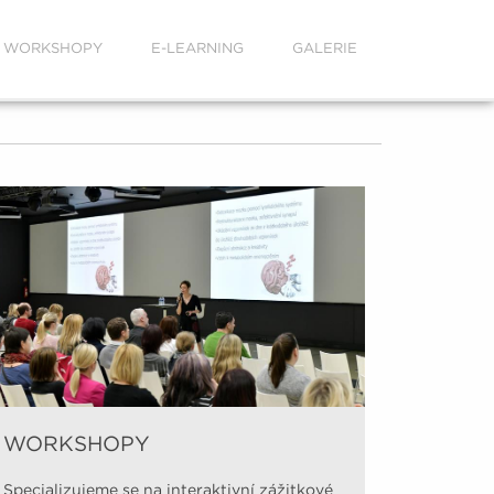
WORKSHOPY
E-LEARNING
GALERIE
WORKSHOPY
Video 
Specializujeme se na interaktivní zážitkové
Na našem