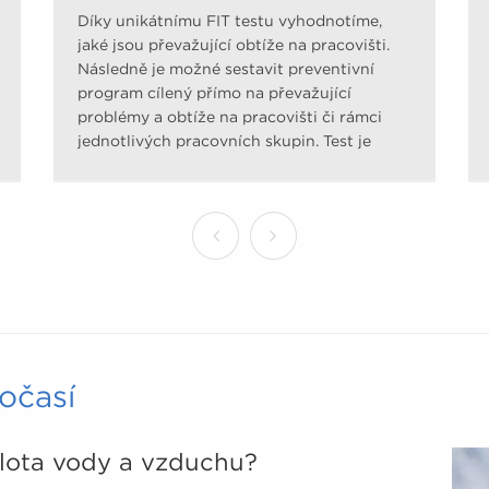
Díky unikátnímu FIT testu vyhodnotíme,
jaké jsou převažující obtíže na pracovišti.
Následně je možné sestavit preventivní
program cílený přímo na převažující
problémy a obtíže na pracovišti či rámci
jednotlivých pracovních skupin. Test je
sestaven na základě tzv. Evidence Based
Medicine (medicíny založené na důkazech)
pomocí upravených dotazníků uznávaných
odbornými společnostmi. Mapuje úroveň
pohybové aktivity, jídelníček, odolnost vůči
stresu, zátěž pohybového aparátu a rizika
civilizačních onemocnění.
očasí
eplota vody a vzduchu?