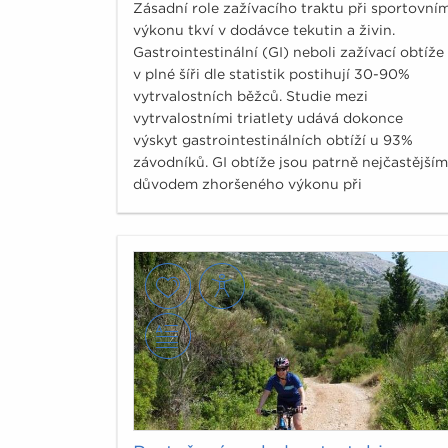
Zásadní role zažívacího traktu při sportovní
výkonu tkví v dodávce tekutin a živin.
Gastrointestinální (GI) neboli zažívací obtíže
v plné šíři dle statistik postihují 30-90%
vytrvalostních běžců. Studie mezi
vytrvalostními triatlety udává dokonce
výskyt gastrointestinálních obtíží u 93%
závodníků. GI obtíže jsou patrně nejčastějším
důvodem zhoršeného výkonu při
vytrvalostních závodech a ovlivňují následně
i regeneraci.