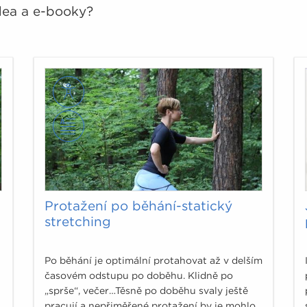
idea a e-booky?
Protažení po běhání-statický
stretching
Po běhání je optimální protahovat až v delším
časovém odstupu po doběhu. Klidně po
„sprše“, večer…Těsně po doběhu svaly ještě
pracují a nepřiměřené protažení by je mohlo