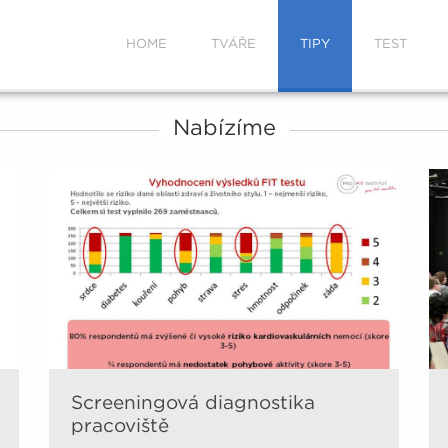
HOME
TVÁŘE
TIPY
TEST
Nabízíme
Screeningová diagnostika
pracoviště