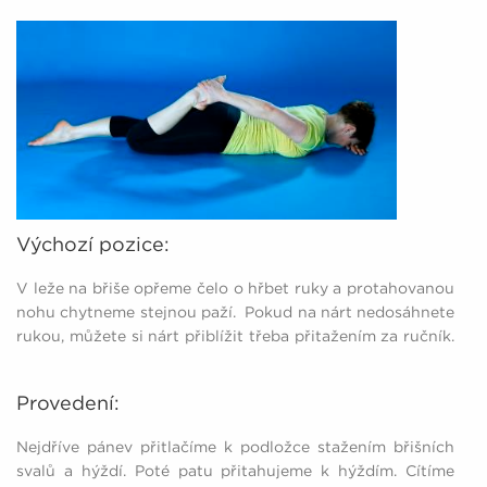
Výchozí pozice:
V leže na břiše opřeme čelo o hřbet ruky a protahovanou
nohu chytneme stejnou paží. Pokud na nárt nedosáhnete
rukou, můžete si nárt přiblížit třeba přitažením za ručník.
Provedení:
Nejdříve pánev přitlačíme k podložce stažením břišních
svalů a hýždí. Poté patu přitahujeme k hýždím. Cítíme