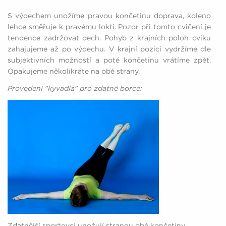
S výdechem unožíme pravou končetinu doprava, koleno
lehce směřuje k pravému lokti. Pozor při tomto cvičení je
tendence zadržovat dech. Pohyb z krajních poloh cviku
zahajujeme až po výdechu. V krajní pozici vydržíme dle
subjektivních možností a poté končetinu vrátíme zpět.
Opakujeme několikráte na obě strany.
Provedení "kyvadla" pro zdatné borce:
Zdatnější sportovci unožují stranou obě končetiny,