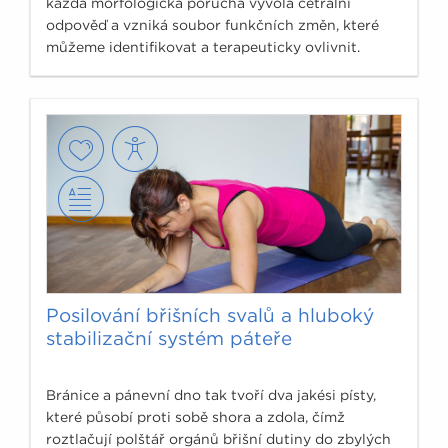
každá morfologická porucha vyvolá cetrální
odpověď a vzniká soubor funkčních změn, které
můžeme identifikovat a terapeuticky ovlivnit.
Posilování břišních svalů a hluboký
stabilizační systém páteře
Bránice a pánevní dno tak tvoří dva jakési písty,
které působí proti sobě shora a zdola, čímž
roztlačují polštář orgánů břišní dutiny do zbylých