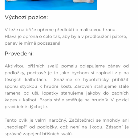
Výchozí pozice:
V leže na břiše opřeme předloktí o malíkovou hranu.
Hlava je opřená o čelo tak, aby byla v prodloužení páteře,
pánev je mírně podsazená.
Provedení:
Aktivitou břišních svalů pomalu odlepujeme pánev od
podložky, pocitově je to jako bychom si zapínali zip na
těsných kalhotách. Snažíme se hypoteticky přiblížit
sponu stydkou k hrudní kosti. Zároveň stahujeme stále
ramena od uší, lopatky stahujeme jakoby do zadních
kapes u kalhot. Brada stále směřuje na hrudník. V pozici
pravidelně dýchejte.
Tento cvik je velmi náročný. Začátečníci se mnohdy ani
„neodlepí“ od podložky, což není na škodu. Zásadní je
správně zapojení břišních svalů.