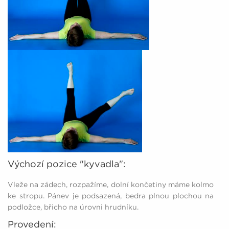
Výchozí pozice "kyvadla":
Vleže na zádech, rozpažíme, dolní končetiny máme kolmo
ke stropu. Pánev je podsazená, bedra plnou plochou na
podložce, břicho na úrovni hrudníku.
Provedení: