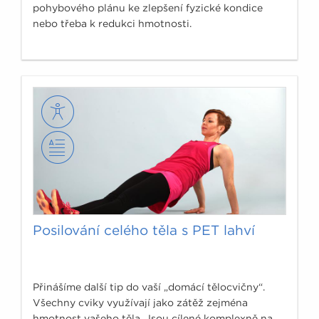
pohybového plánu ke zlepšení fyzické kondice
nebo třeba k redukci hmotnosti.
Posilování celého těla s PET lahví
Přinášíme další tip do vaší „domácí tělocvičny“.
Všechny cviky využívají jako zátěž zejména
hmotnost vašeho těla. Jsou cílené komplexně na