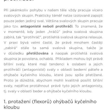
Při jakémkoliv pohybu v našem těle vždy pracuje vícero
svalových skupin. Prakticky téměř nelze izolovaně zapojit
pouze jeden jediný sval. Většina svalových skupin pracuje
jako tzv.
antagonisté neboli protihráči
. To znamená, že
v momentě, kdy jeden „hráčů" jedna svalová skupina
zabírá, tak "protihráč", protilehlá svalová skupina relaxuje.
V praxi bývá velmi časté, že právě mnohem častěji
„zabírá“ stále ta samá svalová skupina, takže je
v důsledku
přetěžována
a naopak protilehlá svalová
skupina je povolena, ochablá. Příkladem mohou být právě
břišní svaly, které mají tendenci k oslabení a jejich
protihráči (antagonisté) svaly v oblasti bederní páteře a
ohýbače kyčelního kloubu, které jsou spíše přetížené.
Proto je důležité, abychom mohli kvalitně posílit břišní
svaly, nejdříve protáhnout právě tyto jejich antagonisty,
tj. svaly v oblasti beder a ohýbače kyčelního kloubu.
1. protažení (flexorů) ohýbačů kyčelního
kloubu