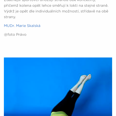
přičemž kolena opět lehce směřují k lokti na stejné straně.
Výdrž je opět dle individuálních možností, střídavě na obě
strany.
MUDr. Marie Skalská
@foto Právo