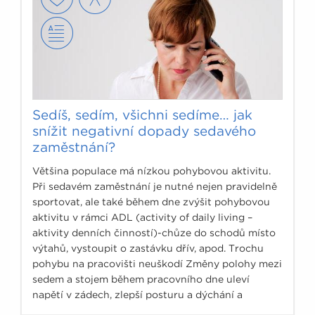
Sedíš, sedím, všichni sedíme… jak
snížit negativní dopady sedavého
zaměstnání?
Většina populace má nízkou pohybovou aktivitu.
Při sedavém zaměstnání je nutné nejen pravidelně
sportovat, ale také během dne zvýšit pohybovou
aktivitu v rámci ADL (activity of daily living –
aktivity denních činností)-chůze do schodů místo
výtahů, vystoupit o zastávku dřív, apod. Trochu
pohybu na pracovišti neuškodí Změny polohy mezi
sedem a stojem během pracovního dne uleví
napětí v zádech, zlepší posturu a dýchání a
pomůže celkovému „wellbeing“.