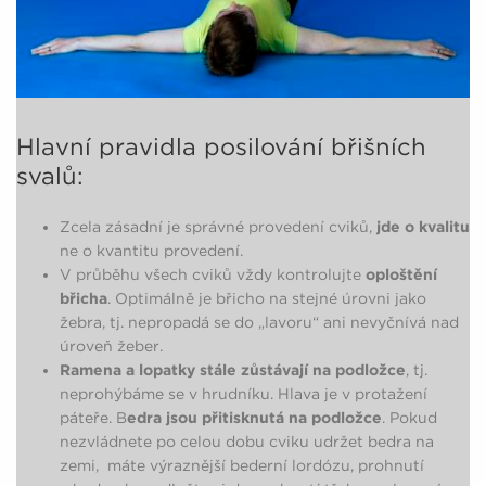
Hlavní pravidla posilování břišních
svalů:
Zcela zásadní je správné provedení cviků,
jde o kvalitu
ne o kvantitu provedení.
V průběhu všech cviků vždy kontrolujte
oploštění
břicha
. Optimálně je břicho na stejné úrovni jako
žebra, tj. nepropadá se do „lavoru“ ani nevyčnívá nad
úroveň žeber.
Ramena a lopatky stále zůstávají na podložce
, tj.
neprohýbáme se v hrudníku. Hlava je v protažení
páteře. B
edra jsou přitisknutá na podložce
. Pokud
nezvládnete po celou dobu cviku udržet bedra na
zemi, máte výraznější bederní lordózu, prohnutí