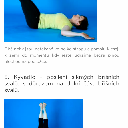
Obě nohy jsou natažené kolno ke stropu a pomalu klesají
k zemi do momentu kdy ještě udržíme bedra plnou
plochou na podložce.
5. Kyvadlo - posílení šikmých břišních
svalů, s důrazem na dolní část břišních
svalů.