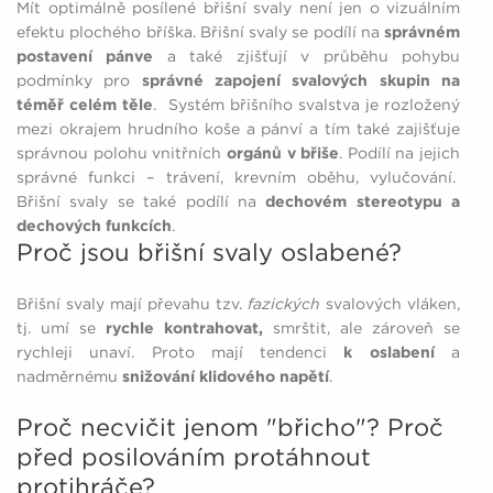
Mít optimálně posílené břišní svaly není jen o vizuálním
efektu plochého bříška. Břišní svaly se podílí na
správném
postavení pánve
a také zjišťují v průběhu pohybu
podmínky pro
správné zapojení svalových skupin na
téměř celém těle
. Systém břišního svalstva je rozložený
mezi okrajem hrudního koše a pánví a tím také zajišťuje
správnou polohu vnitřních
orgánů v břiše
. Podílí na jejich
správné funkci – trávení, krevním oběhu, vylučování.
Břišní svaly se také podílí na
dechovém stereotypu a
dechových funkcích
.
Proč jsou břišní svaly oslabené?
Břišní svaly mají převahu tzv.
fazických
svalových vláken,
tj. umí se
rychle kontrahovat,
smrštit, ale zároveň se
rychleji unaví. Proto mají tendenci
k oslabení
a
nadměrnému
snižování klidového napětí
.
Proč necvičit jenom "břicho"? Proč
před posilováním protáhnout
protihráče?