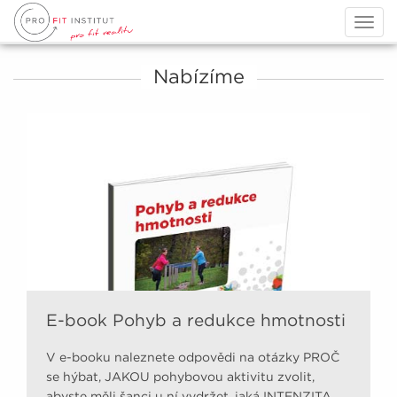
Togg
navig
Nabízíme
E-book Pohyb a redukce hmotnosti
V e-booku naleznete odpovědi na otázky PROČ
se hýbat, JAKOU pohybovou aktivitu zvolit,
abyste měli šanci u ní vydržet, jaká INTENZITA