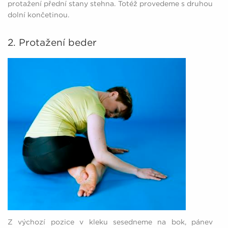
protažení přední stany stehna. Totéž provedeme s druhou
dolní končetinou.
2. Protažení beder
Z výchozí pozice v kleku sesedneme na bok, pánev