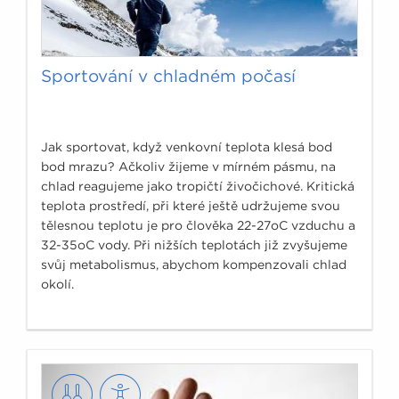
Sportování v chladném počasí
Jak sportovat, když venkovní teplota klesá bod
bod mrazu? Ačkoliv žijeme v mírném pásmu, na
chlad reagujeme jako tropičtí živočichové. Kritická
teplota prostředí, při které ještě udržujeme svou
tělesnou teplotu je pro člověka 22-27oC vzduchu a
32-35oC vody. Při nižších teplotách již zvyšujeme
svůj metabolismus, abychom kompenzovali chlad
okolí.