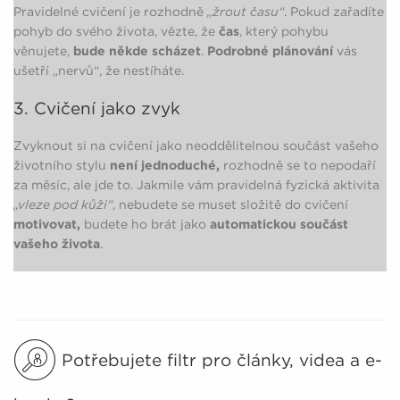
Pravidelné cvičení je rozhodně
„žrout času“
. Pokud zařadíte
pohyb do svého života, vězte, že
čas
, který pohybu
věnujete,
bude někde scházet
.
Podrobné plánování
vás
ušetří „nervů“, že nestíháte.
3. Cvičení jako zvyk
Zvyknout si na cvičení jako neoddělitelnou součást vašeho
životního stylu
není jednoduché,
rozhodně se to nepodaří
za měsíc, ale jde to. Jakmile vám pravidelná fyzická aktivita
„vleze pod kůži“
, nebudete se muset složitě do cvičení
motivovat,
budete ho brát jako
automatickou součást
vašeho života
.
Potřebujete filtr pro články, videa a e-