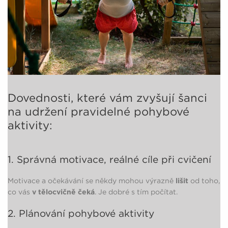
Dovednosti, které vám zvyšují šanci
na udržení pravidelné pohybové
aktivity:
1. Správná motivace, reálné cíle při cvičení
Motivace a očekávání se někdy mohou výrazně
lišit
od toho,
co vás
v tělocvičně čeká
. Je dobré s tím počítat.
2. Plánování pohybové aktivity