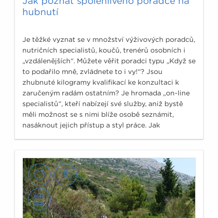
Jak poznat spolehlivého poradce na
hubnutí
Je těžké vyznat se v množství výživových poradců,
nutričních specialistů, koučů, trenérů osobních i
„vzdálenějších“. Můžete věřit poradci typu „Když se
to podařilo mně, zvládnete to i vy!“? Jsou
zhubnuté kilogramy kvalifikací ke konzultaci k
zaručeným radám ostatním? Je hromada „on-line
specialistů“, kteří nabízejí své služby, aniž bystě
měli možnost se s nimi blíže osobě seznámit,
nasáknout jejich přístup a styl práce. Jak
nenaletět?