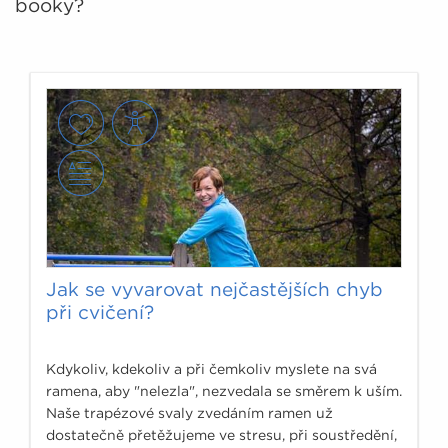
booky?
Jak se vyvarovat nejčastějších chyb
při cvičení?
Kdykoliv, kdekoliv a při čemkoliv myslete na svá
ramena, aby "nelezla", nezvedala se směrem k uším.
Naše trapézové svaly zvedáním ramen už
dostatečně přetěžujeme ve stresu, při soustředění,