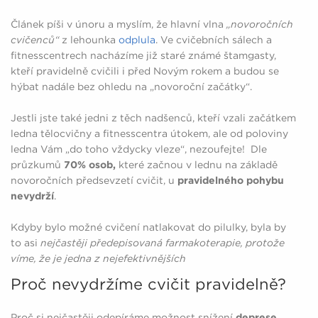
Článek píši v únoru a myslím, že hlavní vlna
„novoročních
cvičenců“
z lehounka
odplula
. Ve cvičebních sálech a
fitnesscentrech nacházíme již staré známé štamgasty,
kteří pravidelně cvičili i před Novým rokem a budou se
hýbat nadále bez ohledu na „novoroční začátky“.
Jestli jste také jedni z těch nadšenců, kteří vzali začátkem
ledna tělocvičny a fitnesscentra útokem, ale od poloviny
ledna Vám „do toho vždycky vleze“, nezoufejte! Dle
průzkumů
70% osob,
které začnou v lednu na základě
novoročních předsevzetí cvičit, u
pravidelného pohybu
nevydrží
.
Kdyby bylo možné cvičení natlakovat do pilulky, byla by
to asi
nejčastěji předepisovaná farmakoterapie, protože
víme, že je jedna z nejefektivnějších
Proč nevydržíme cvičit pravidelně?
Proč si nejčastěji odepíráme možnost snížení
deprese,