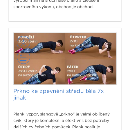
výrobci mají na srdci naše blaho a zlepšení
sportovního výkonu, obchod je obchod.
Prkno ke zpevnění středu těla 7x
jinak
Plank, vzpor, slangově „prkno“ je velmi oblíbený
cvik, který je komplexní a efektivní, bez potřeby
dalších cvičebních pomůcek. Plank posiluje