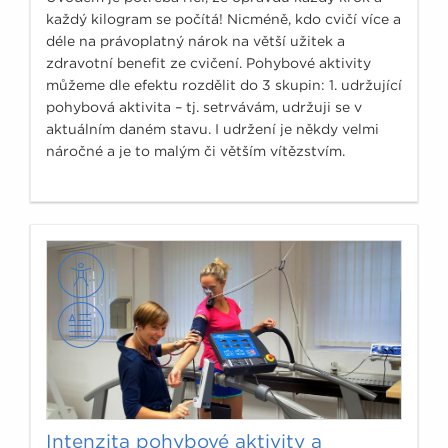
každý kilogram se počítá! Nicméně, kdo cvičí více a
déle na právoplatný nárok na větší užitek a
zdravotní benefit ze cvičení. Pohybové aktivity
můžeme dle efektu rozdělit do 3 skupin: 1. udržující
pohybová aktivita – tj. setrvávám, udržuji se v
aktuálním daném stavu. I udržení je někdy velmi
náročné a je to malým či větším vítězstvím.
Intenzita pohybové aktivity a