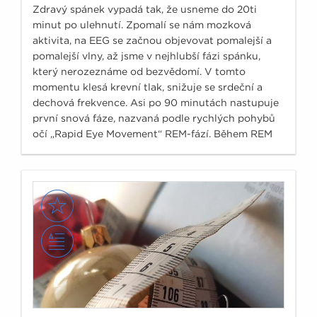
Zdravý spánek vypadá tak, že usneme do 20ti
minut po ulehnutí. Zpomalí se nám mozková
aktivita, na EEG se začnou objevovat pomalejší a
pomalejší vlny, až jsme v nejhlubší fázi spánku,
který nerozeznáme od bezvědomí. V tomto
momentu klesá krevní tlak, snižuje se srdeční a
dechová frekvence. Asi po 90 minutách nastupuje
první snová fáze, nazvaná podle rychlých pohybů
očí „Rapid Eye Movement“ REM-fází. Během REM
fáze dochází k bouřlivé reakci, zrychluje se dech i
tep, stoupá krevní tlak, je však stále zachována
nenarušitelnost spánku.