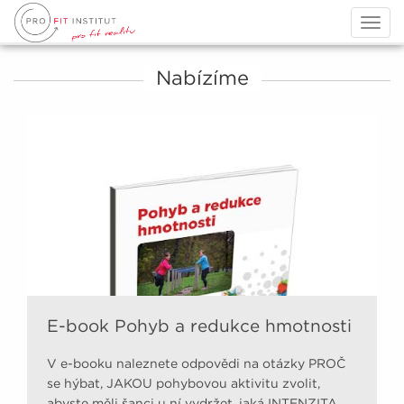
Togg
navig
Nabízíme
E-book Pohyb a redukce hmotnosti
V e-booku naleznete odpovědi na otázky PROČ
se hýbat, JAKOU pohybovou aktivitu zvolit,
abyste měli šanci u ní vydržet, jaká INTENZITA