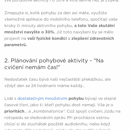
Zmapujte si, kolik pohybu za den asi máte, využijte
všemožné aplikace do mobilního telefonu, spočítají vaše
kroky či minuty aktivního pohybu,
a toto Vaše skutální
množství navyšte o 30%.
Již toto navýšení by se mělo
projevit na
vaší fyzické kondici
a
zlepšení zdravotních
parametrů.
2. Plánování pohybové aktivity - "Na
cvičení nemám čas!"
Nedostatek času bývá naší nejčastější překážkou, ale
vždyť den se 24 hodinami máme každý…
Lidé s
dostatečným množstvím
pohybu
bývají ve stejné
časové tísni, jako ti, kteří pohybu dost nemají. Vše je o
prioritách
… a
„kombinatorice“
. Což spojit cvičení, jízdu na
rotopedu se sledováním zpráv. Při procházce ostrou
chůzí si do sluchátek pouštět audioknihu, nebo když