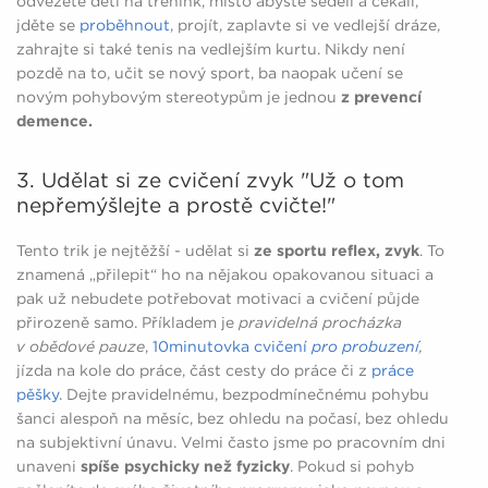
odvezete děti na trénink, místo abyste seděli a čekali,
jděte se
proběhnout
, projít, zaplavte si ve vedlejší dráze,
zahrajte si také tenis na vedlejším kurtu. Nikdy není
pozdě na to, učit se nový sport, ba naopak učení se
novým pohybovým stereotypům je jednou
z prevencí
demence.
3. Udělat si ze cvičení zvyk "Už o tom
nepřemýšlejte a prostě cvičte!"
Tento trik je nejtěžší - udělat si
ze sportu reflex, zvyk
. To
znamená „přilepit“ ho na nějakou opakovanou situaci a
pak už nebudete potřebovat motivaci a cvičení půjde
přirozeně samo. Příkladem je
pravidelná procházka
v obědové pauze
,
10minutovka cvičení
pro probuzení
,
jízda na kole do práce, část cesty do práce či z
práce
pěšky
. Dejte pravidelnému, bezpodmínečnému pohybu
šanci alespoň na měsíc, bez ohledu na počasí, bez ohledu
na subjektivní únavu. Velmi často jsme po pracovním dni
unaveni
spíše psychicky než fyzicky
. Pokud si pohyb