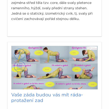
zejména střed těla tzv. core, dále svaly pletence
ramenního, hýždí, svaly přední strany stehen.
Jedná se o statický, izometrický cvik, tj. svaly při
cvičení zachovávají pořád stejnou délku.
Vaše záda budou vás mít ráda-
protažení zad