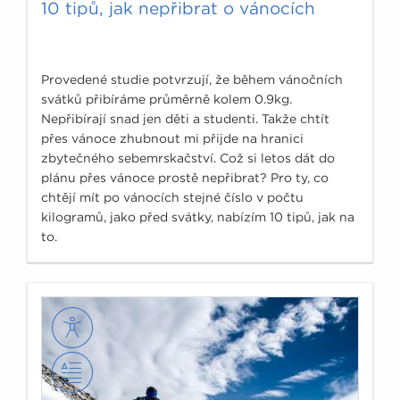
10 tipů, jak nepřibrat o vánocích
Provedené studie potvrzují, že během vánočních
svátků přibíráme průměrně kolem 0.9kg.
Nepřibírají snad jen děti a studenti. Takže chtít
přes vánoce zhubnout mi přijde na hranici
zbytečného sebemrskačství. Což si letos dát do
plánu přes vánoce prostě nepřibrat? Pro ty, co
chtějí mít po vánocích stejné číslo v počtu
kilogramů, jako před svátky, nabízím 10 tipů, jak na
to.