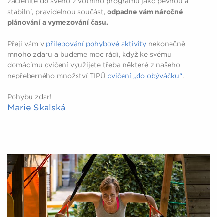
začleníte do svého životního programu jako pevnou a
stabilní, pravidelnou součást,
odpadne vám náročné
plánování a vymezování času.
Přeji vám v
přilepování pohybové aktivity
nekonečně
mnoho zdaru a budeme moc rádi, když ke svému
domácímu cvičení využijete třeba některé z našeho
nepřeberného množství TIPŮ
cvičení „do obýváčku“
.
Pohybu zdar!
Marie Skalská