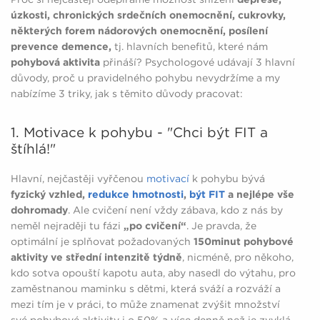
úzkosti, chronických srdečních onemocnění, cukrovky,
některých forem nádorových onemocnění, posílení
prevence demence,
tj. hlavních benefitů, které nám
pohybová aktivita
přináší? Psychologové udávají 3 hlavní
důvody, proč u pravidelného pohybu nevydržíme a my
nabízíme 3 triky, jak s těmito důvody pracovat:
1. Motivace k pohybu - "Chci být FIT a
štíhlá!"
Hlavní, nejčastěji vyřčenou
motivací
k pohybu bývá
fyzický vzhled,
redukce hmotnosti
,
být FIT
a nejlépe vše
dohromady
. Ale cvičení není vždy zábava, kdo z nás by
neměl nejraději tu fázi
„po cvičení“
. Je pravda, že
optimální je splňovat požadovaných
150minut pohybové
aktivity ve střední intenzitě týdně
, nicméně, pro někoho,
kdo sotva opouští kapotu auta, aby nasedl do výtahu, pro
zaměstnanou maminku s dětmi, která sváží a rozváží a
mezi tím je v práci, to může znamenat zvýšit množství
své pohybové aktivity i o 50% a více denně než je zvyklá.